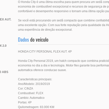
O Honda City é uma ótima escolha para quem procura um sedã com
economia de combustível excepcional e recursos de segurança de pri
confortável e desempenho responsivo o tornam uma ótima opção para
EX AUT.
Se você está procurando um sedã compacto que combine confiabilida
uma excelente opção. Com sua forte reputação pela qualidade da Ho
uma experiência de direção excepcional.
Dados
do veículo
X 2.0
HONDA CITY PERSONAL FLEX AUT. 4P
Honda City Personal 2019, um hatch compacto que combina praticida
economia no dia a dia e tecnologia. Motor flex garante boa perfor
automatica oferece conducao suave.
0 ABS
Caracteristicas principais:
Ano/Modelo: 2019/2019
Cor: CINZA
Combustivel: FLEX
Cambio: Automatico
Portas: 4P
Quilometragem: 83.000 KM