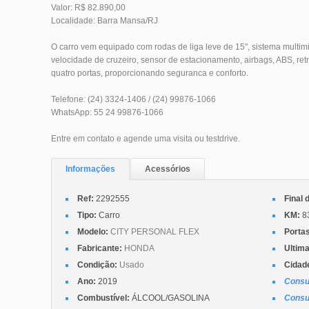
Valor: R$ 82.890,00
Localidade: Barra Mansa/RJ
O carro vem equipado com rodas de liga leve de 15", sistema multim
velocidade de cruzeiro, sensor de estacionamento, airbags, ABS, retro
quatro portas, proporcionando seguranca e conforto.
Telefone: (24) 3324-1406 / (24) 99876-1066
WhatsApp: 55 24 99876-1066
Entre em contato e agende uma visita ou testdrive.
Informações
Acessórios
Ref:
2292555
Final 
Tipo:
Carro
KM:
8
Modelo:
CITY PERSONAL FLEX
Porta
Fabricante:
HONDA
Ultima
Condição:
Usado
Cidad
Ano:
2019
Consu
Combustível:
ÁLCOOL/GASOLINA
Consu