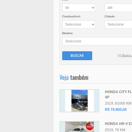
Combustível:
Cidade:
Modelo:
BUSCAR
[+] Busca
Veja
também
HONDA CITY FL
4P
2019, 81000 KM
R$ 79.900,00
HONDA HR-V EX
2019, 76 KM