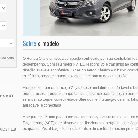
Sobre
o modelo
 Avançada
O Honda City é um sedã compacto conhecido por sua confiabilidade e
desempenho. Com seu motor i-VTEC responsivo e transmissão contin
direção suave e econômica. O design aerodinâmico e o baixo coefici
eficiência, proporcionando excelente economia de combustível.
Além de sua performance, o City oferece um interior confortável e 
ergonômicos, proporcionando bastante espaço para cabeça e pernas
EX AUT.
sensível ao toque, conectividade Bluetooth e integração de smartph
agradável e conectada.
A segurança é uma prioridade no Honda City. Possui uma estrutura d
Engineering (ACE) que absorve e redireciona a energia de colisão,
ocupantes. Os airbags frontais, laterais e de cortina fornecem prote
 CVT 1.8