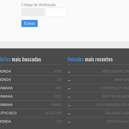
Código de Verificação:
Enviar
Motos
mais buscadas
Veiculos
mais recentes
HONDA
NXR
→
MITSUBISHI L20
HONDA
CB
→
BMW 320
YAMAHA
XTZ
→
CHEVROLET ONI
YAMAHA
FZ25
→
JEEP RENEGAD
YAMAHA
NMAX
→
VOLKSWAGEN POL
CITYCOCO
SCOOTER
→
PEUGEOT 200
HONDA
CG
→
TOYOTA HILU