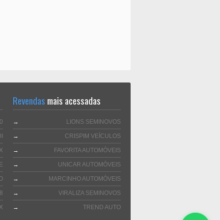
Revendas
mais acessadas
0
→
LIONS SEMINOVOS
I
→
CRISPIM VEÍCULOS
X
→
FAVORITA AUTOMÓVEIS
E
→
UNICAR AUTOMÓVEIS
O
→
MARCINHO AUTOMÓVEIS
8
→
VIRALIZA SEMINOVOS
X
→
TREND AUTO