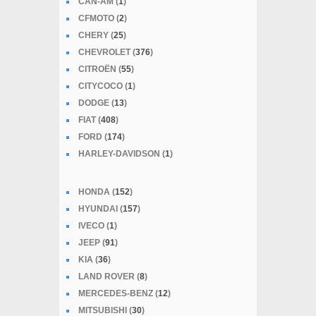
CAN-AM (
1
)
CFMOTO (
2
)
CHERY (
25
)
CHEVROLET (
376
)
CITROËN (
55
)
CITYCOCO (
1
)
DODGE (
13
)
FIAT (
408
)
FORD (
174
)
HARLEY-DAVIDSON (
1
)
HONDA (
152
)
HYUNDAI (
157
)
IVECO (
1
)
JEEP (
91
)
KIA (
36
)
LAND ROVER (
8
)
MERCEDES-BENZ (
12
)
MITSUBISHI (
30
)