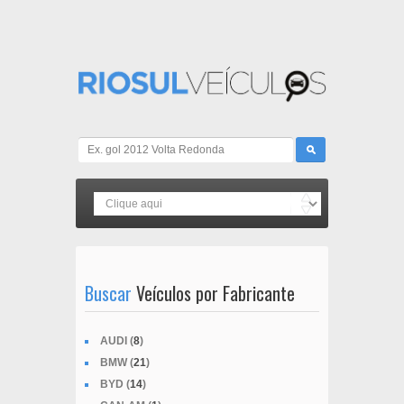
Buscar
Veículos por Fabricante
AUDI (
8
)
BMW (
21
)
BYD (
14
)