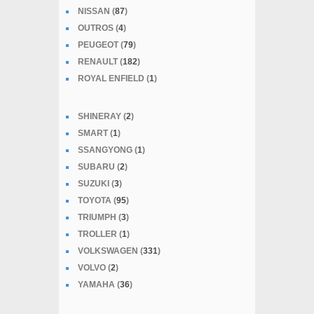
NISSAN (
87
)
OUTROS (
4
)
PEUGEOT (
79
)
RENAULT (
182
)
ROYAL ENFIELD (
1
)
SHINERAY (
2
)
SMART (
1
)
SSANGYONG (
1
)
SUBARU (
2
)
SUZUKI (
3
)
TOYOTA (
95
)
TRIUMPH (
3
)
TROLLER (
1
)
VOLKSWAGEN (
331
)
VOLVO (
2
)
YAMAHA (
36
)