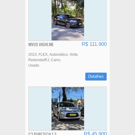
NIVUS HIGHLINE
R$ 111.900
2023
FLEX
Automático
Volta
Redonda/RJ
Carro
Usado
Detalhes
C3 PURETECH 1.2
R$ 45.900