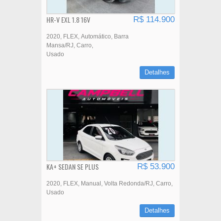
HR-V EXL 1.8 16V
R$ 114.900
2020
FLEX
Automático
Barra
Mansa/RJ
Carro
Usado
Detalhes
KA+ SEDAN SE PLUS
R$ 53.900
2020
FLEX
Manual
Volta Redonda/RJ
Carro
Usado
Detalhes