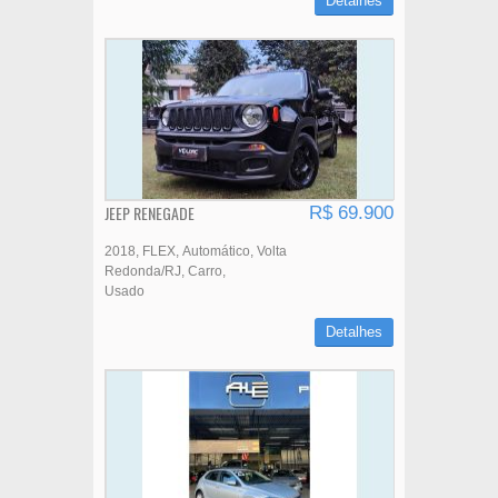
Detalhes
JEEP RENEGADE
R$ 69.900
2018
FLEX
Automático
Volta
Redonda/RJ
Carro
Usado
Detalhes