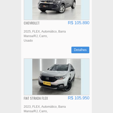
CHEVROLET
R$ 105.890
2025
FLEX
Automático
Barra
Mansa/RJ
Carro
Usado
Detalhes
FIAT STRADA FLEX
R$ 105.950
2023
FLEX
Automático
Barra
Mansa/RJ
Carro