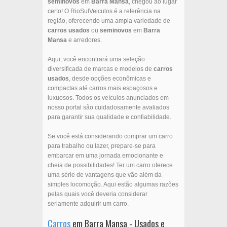
seminovos
em
Barra Mansa
, chegou ao lugar
certo! O RioSulVeiculos é a referência na
região, oferecendo uma ampla variedade de
carros usados
ou
seminovos
em
Barra
Mansa
e arredores.
Aqui, você encontrará uma seleção
diversificada de marcas e modelos de
carros
usados
, desde opções econômicas e
compactas até carros mais espaçosos e
luxuosos. Todos os veículos anunciados em
nosso portal são cuidadosamente avaliados
para garantir sua qualidade e confiabilidade.
Se você está considerando comprar um carro
para trabalho ou lazer, prepare-se para
embarcar em uma jornada emocionante e
cheia de possibilidades! Ter um carro oferece
uma série de vantagens que vão além da
simples locomoção. Aqui estão algumas razões
pelas quais você deveria considerar
seriamente adquirir um carro.
Carros
em Barra Mansa - Usados e