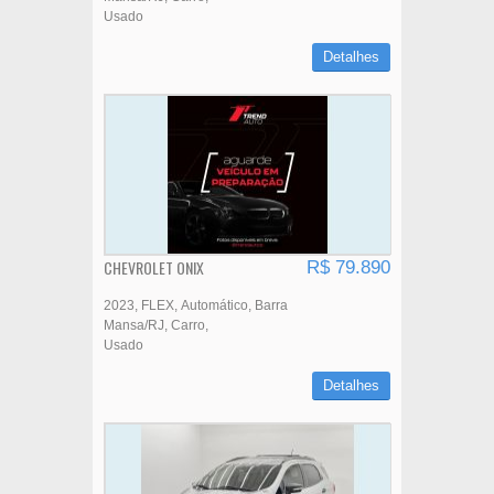
Usado
Detalhes
CHEVROLET ONIX
R$ 79.890
2023
FLEX
Automático
Barra
Mansa/RJ
Carro
Usado
Detalhes