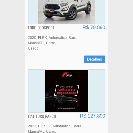
FORD ECOSPORT
R$ 79.890
2020
FLEX
Automático
Barra
Mansa/RJ
Carro
Usado
Detalhes
FIAT TORO RANCH
R$ 127.890
2022
DIESEL
Automático
Barra
Mansa/RJ
Carro