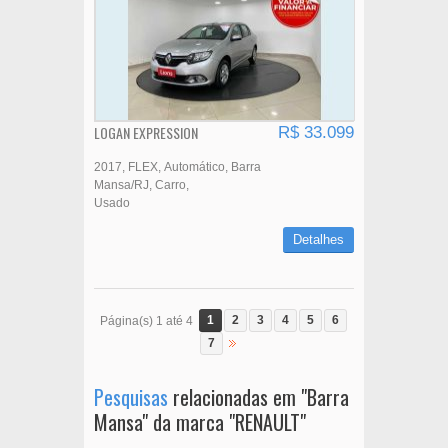
LOGAN EXPRESSION
R$ 33.099
2017
FLEX
Automático
Barra
Mansa/RJ
Carro
Usado
Detalhes
1
2
3
4
5
6
Página(s) 1 até 4
7
Pesquisas
relacionadas em "Barra
Mansa" da marca "RENAULT"