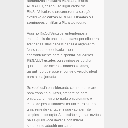
seminovos
em
Barra Mansa
da marca
RENAULT
, chegou ao lugar certo! No
RioSulVeiculos, oferecemos uma seleção
exclusiva de
carros
RENAULT
usados
ou
seminovos
em
Barra Mansa
e região.
Aqui no RioSulVeiculos, entendemos a
importância de encontrar o
carro
perfeito para
atender às suas necessidades e orçamento.
Nossa equipe dedicada trabalha
constantemente para disponibilizar
carros
RENAULT
usados
ou
seminovos
de alta
qualidade, de diversos modelos e anos,
garantindo que você encontre o veículo ideal
para a sua jornada.
Se você está considerando comprar um carro
para trabalho ou lazer, prepare-se para
embarcar em uma jornada emocionante e
cheia de possibilidades! Ter um carro oferece
uma série de vantagens que vão além da
simples locomoção. Aqui estão algumas razões
pelas quais você deveria considerar
seriamente adquirir um carro.