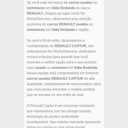
Se você está em busca de
carros usados
ou
seminovos
em
Volta Redonda
da marca
RENAULT
, chegou ao lugar certo! No
RioSulVeiculos, oferecemos uma seleção
exclusiva de
carros
RENAULT
usados
ou
seminovos
em
Volta Redonda
e região.
Se você é fã do estilo, desempenho e
confiabilidade do
RENAULT
CAPTUR
, nós
entendemos! No RioSulVeiculos, dedicamos
nossos esforços para garantir que você
encontre a melhor opção para o seu próximo
carro
usado
ou
seminovo
em
Volta Redonda
.
Nossa equipe está comprometida em fornecer
carros usados
RENAULT
CAPTUR
de alta
qualidade, cuidadosamente selecionados, para
que você possa encontrar o modelo perfeito
que se encaixe no seu estilo de vida.
O Renault Captur é um crossover compacto
que impressiona com seu design ousado,
tecnologia de ponta e praticidade
incomparável. Seu exterior marcante apresenta
linhas esculpidas e uma grade frontal