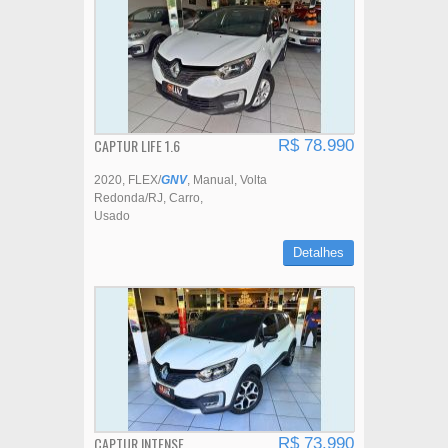
CAPTUR LIFE 1.6
R$ 78.990
2020
FLEX/
GNV
Manual
Volta
Redonda/RJ
Carro
Usado
Detalhes
CAPTUR INTENSE
R$ 73.990