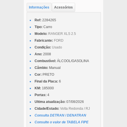
Informações
Acessórios
Ref:
2284265
Tipo:
Carro
Modelo:
RANGER XLS 2.5
Fabricante:
FORD
Condição:
Usado
Ano:
2008
Combustível:
ÁLCOOL/GASOLINA
Câmbio:
Manual
Cor:
PRETO
Final da Placa:
6
KM:
185000
Portas:
4
Ultima atualização:
07/08/2026
Cidade/Estado:
Volta Redonda / RJ
Consulta DETRAN / DENATRAN
Consulte o valor de TABELA FIPE