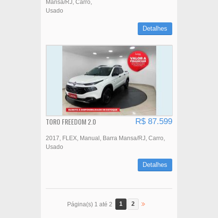
Mansa/RJ
Carro
Usado
Detalhes
TORO FREEDOM 2.0
R$ 87.599
2017
FLEX
Manual
Barra Mansa/RJ
Carro
Usado
Detalhes
1
2
Página(s) 1 até 2