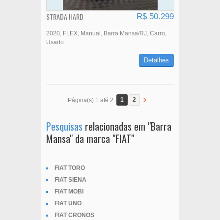
STRADA HARD
R$ 50.299
2020
FLEX
Manual
Barra Mansa/RJ
Carro
Usado
Detalhes
1
2
Página(s) 1 até 2
Pesquisas
relacionadas em "Barra
Mansa" da marca "FIAT"
FIAT TORO
FIAT SIENA
FIAT MOBI
FIAT UNO
FIAT CRONOS