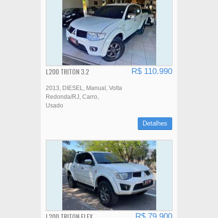
L200 TRITON 3.2
R$ 110.990
2013
DIESEL
Manual
Volta
Redonda/RJ
Carro
Usado
Detalhes
L200 TRITON FLEX
R$ 79.900