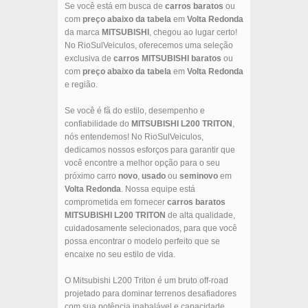
Se você está em busca de
carros baratos
ou
com
preço abaixo da tabela
em
Volta Redonda
da marca
MITSUBISHI
, chegou ao lugar certo!
No RioSulVeiculos, oferecemos uma seleção
exclusiva de
carros
MITSUBISHI
baratos
ou
com
preço abaixo da tabela
em
Volta Redonda
e região.
Se você é fã do estilo, desempenho e
confiabilidade do
MITSUBISHI
L200 TRITON
,
nós entendemos! No RioSulVeiculos,
dedicamos nossos esforços para garantir que
você encontre a melhor opção para o seu
próximo carro
novo
,
usado
ou
seminovo
em
Volta Redonda
. Nossa equipe está
comprometida em fornecer
carros baratos
MITSUBISHI
L200 TRITON
de alta qualidade,
cuidadosamente selecionados, para que você
possa encontrar o modelo perfeito que se
encaixe no seu estilo de vida.
O Mitsubishi L200 Triton é um bruto off-road
projetado para dominar terrenos desafiadores
com sua potência inabalável e capacidade