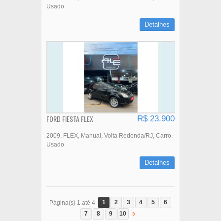
Usado
Detalhes
FORD FIESTA FLEX
R$ 23.900
2009
FLEX
Manual
Volta Redonda/RJ
Carro
Usado
Detalhes
1
2
3
4
5
6
Página(s) 1 até 4
7
8
9
10