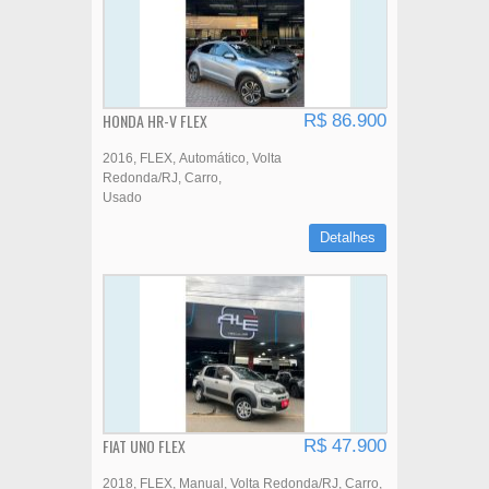
HONDA HR-V FLEX
R$ 86.900
2016
FLEX
Automático
Volta
Redonda/RJ
Carro
Usado
Detalhes
FIAT UNO FLEX
R$ 47.900
2018
FLEX
Manual
Volta Redonda/RJ
Carro