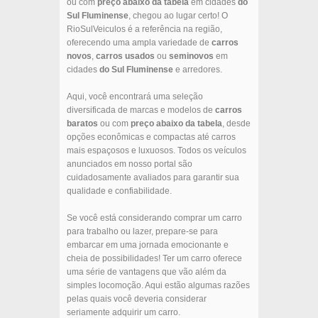
ou com
preço abaixo da tabela
em cidades
do
Sul Fluminense
, chegou ao lugar certo! O
RioSulVeiculos é a referência na região,
oferecendo uma ampla variedade de
carros
novos
,
carros usados
ou
seminovos
em
cidades
do Sul Fluminense
e arredores.
Aqui, você encontrará uma seleção
diversificada de marcas e modelos de
carros
baratos
ou com
preço abaixo da tabela
, desde
opções econômicas e compactas até carros
mais espaçosos e luxuosos. Todos os veículos
anunciados em nosso portal são
cuidadosamente avaliados para garantir sua
qualidade e confiabilidade.
Se você está considerando comprar um carro
para trabalho ou lazer, prepare-se para
embarcar em uma jornada emocionante e
cheia de possibilidades! Ter um carro oferece
uma série de vantagens que vão além da
simples locomoção. Aqui estão algumas razões
pelas quais você deveria considerar
seriamente adquirir um carro.