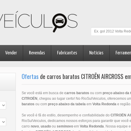
Vender
Revendas
Fabricantes
Notícias
Ferrame
Ofertas
de carros baratos CITROËN AIRCROSS em 
Se você está em busca de
carros baratos
ou com
preço abaixo da 
CITROËN
, chegou ao lugar certo! No RioSulVeiculos, oferecemos u
baratos
ou com
preço abaixo da tabela
em
Volta Redonda
e região
Se você é fã do estilo, desempenho e confiabilidade do
CITROËN
A
RioSulVeiculos, dedicamos nossos esforços para garantir que você 
carro
novo
,
usado
ou
seminovo
em
Volta Redonda
. Nossa equipe 