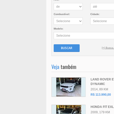
Combustível:
Cidade:
Modelo:
BUSCAR
[+] Busca
Veja
também
LAND ROVER 
DYNAMIC
2014, 89 KM
R$ 113.990,00
HONDA FIT EXL 
2009, 179 KM