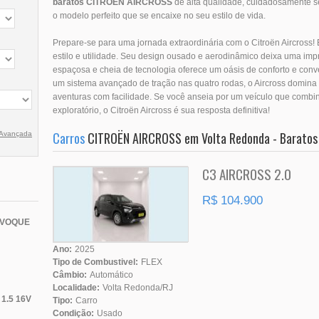
baratos
CITROËN
AIRCROSS
de alta qualidade, cuidadosamente s
o modelo perfeito que se encaixe no seu estilo de vida.
Prepare-se para uma jornada extraordinária com o Citroën Aircross!
estilo e utilidade. Seu design ousado e aerodinâmico deixa uma imp
espaçosa e cheia de tecnologia oferece um oásis de conforto e con
um sistema avançado de tração nas quatro rodas, o Aircross domina
aventuras com facilidade. Se você anseia por um veículo que combine
exploratório, o Citroën Aircross é sua resposta definitiva!
Carros
CITROËN AIRCROSS em Volta Redonda - Baratos
 Avançada
C3 AIRCROSS 2.0
R$ 104.900
EVOQUE
Ano:
2025
Tipo de Combustivel:
FLEX
Câmbio:
Automático
Localidade:
Volta Redonda/RJ
1.5 16V
Tipo:
Carro
Condição:
Usado