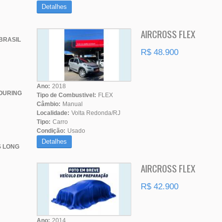
Detalhes
AIRCROSS FLEX
BRASIL
R$ 48.900
Ano:
2018
OURING
Tipo de Combustivel:
FLEX
Câmbio:
Manual
Localidade:
Volta Redonda/RJ
Tipo:
Carro
Condição:
Usado
Detalhes
S LONG
AIRCROSS FLEX
R$ 42.900
Ano:
2014