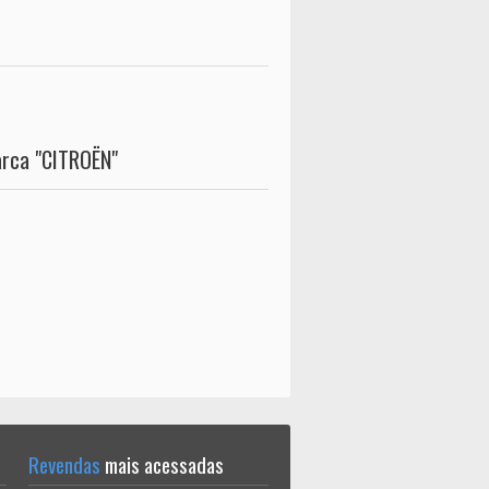
arca "CITROËN"
Revendas
mais acessadas