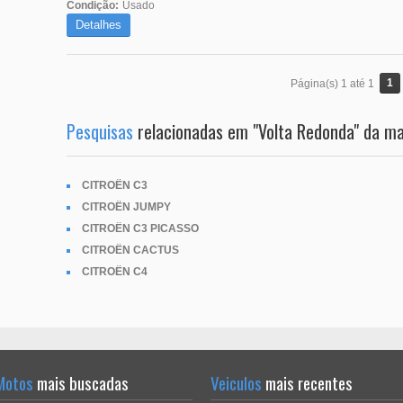
Condição:
Usado
Detalhes
1
Página(s) 1 até 1
Pesquisas
relacionadas em "Volta Redonda" da m
CITROËN C3
CITROËN JUMPY
CITROËN C3 PICASSO
CITROËN CACTUS
CITROËN C4
Motos
mais buscadas
Veiculos
mais recentes