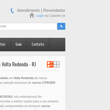
Atendimento
|
Revendedor
Login
ou
Cadastre-se
ntas
Guia
Contato
Volta Redonda - RJ
tabela
em
Volta Redonda
da marca
ma seleção exclusiva de
carros
CITROËN
.
IRCROSS
, nós entendemos! No
encontre a melhor opção para o seu próximo
está comprometida em fornecer
carros