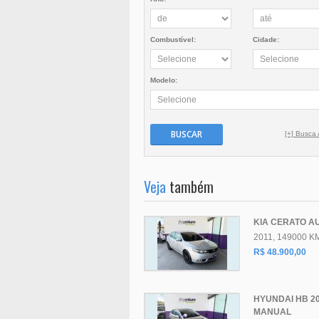
Combustível:
Cidade:
Modelo:
BUSCAR
[+] Busca
Veja
também
KIA CERATO AU
2011, 149000 K
R$ 48.900,00
HYUNDAI HB 20
MANUAL