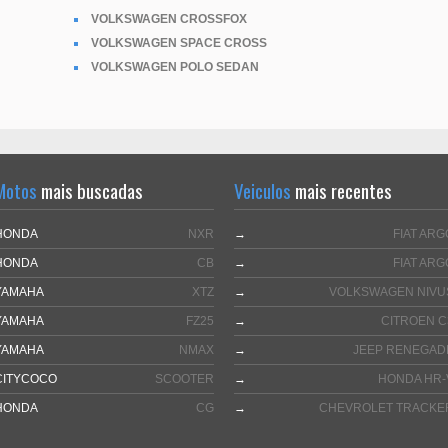
VOLKSWAGEN CROSSFOX
VOLKSWAGEN SPACE CROSS
VOLKSWAGEN POLO SEDAN
Motos
mais buscadas
Veiculos
mais recentes
HONDA
NXR
→
FIAT ARG
HONDA
CB
→
FIAT ARG
YAMAHA
XTZ
→
VOLKSWAGEN NIVU
YAMAHA
FZ25
→
CITROEN C
YAMAHA
NMAX
→
JEEP RENEGAD
CITYCOCO
SCOOTER
→
HONDA HR-
HONDA
CG
→
CHEVROLET TRACKE