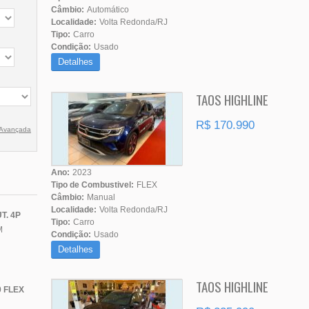
Câmbio:
Automático
Localidade:
Volta Redonda/RJ
Tipo:
Carro
Condição:
Usado
Detalhes
TAOS HIGHLINE
R$ 170.990
 Avançada
Ano:
2023
Tipo de Combustivel:
FLEX
Câmbio:
Manual
Localidade:
Volta Redonda/RJ
T. 4P
Tipo:
Carro
M
Condição:
Usado
Detalhes
TAOS HIGHLINE
 FLEX