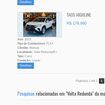
Detalhes
TAOS HIGHLINE
R$ 179.990
Ano:
2025
Tipo de Combustivel:
FLEX
Câmbio:
Manual
Localidade:
Volta Redonda/RJ
Tipo:
Carro
Condição:
Usado
Detalhes
1
Página(s) 1 até 1
Pesquisas
relacionadas em "Volta Redonda" da 