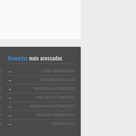
Revendas
mais acessadas
O
→
LIONS SEMINOVOS
O
→
CRISPIM VEÍCULOS
S
→
FAVORITA AUTOMÓVEIS
3
→
UNICAR AUTOMÓVEIS
E
→
MARCINHO AUTOMÓVEIS
V
→
VIRALIZA SEMINOVOS
R
→
TREND AUTO