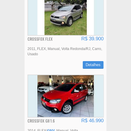
CROSSFOX FLEX
R$ 39.900
2011
FLEX
Manual
Volta Redonda/RJ
Carro
Usado
Detalhes
CROSSFOX GII 1.6
R$ 46.990
2014
FLEX/
GNV
Manual
Volta