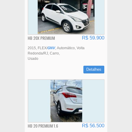
HB 20X PREMIUM
R$ 59.900
2015
FLEX/
GNV
Automático
Volta
Redonda/RJ
Carro
Usado
Detalhes
HB 20 PREMIUM 1.6
R$ 56.500