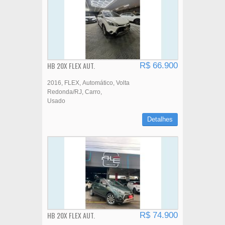
HB 20X FLEX AUT.
R$ 66.900
2016
FLEX
Automático
Volta
Redonda/RJ
Carro
Usado
Detalhes
HB 20X FLEX AUT.
R$ 74.900