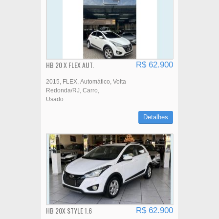
HB 20 X FLEX AUT.
R$ 62.900
2015
FLEX
Automático
Volta
Redonda/RJ
Carro
Usado
Detalhes
HB 20X STYLE 1.6
R$ 62.900