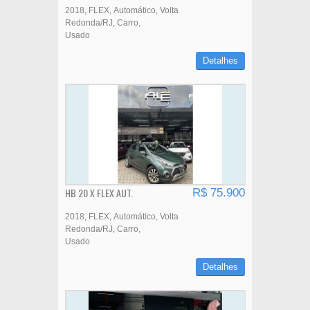
2018
FLEX
Automático
Volta
Redonda/RJ
Carro
Usado
Detalhes
HB 20 X FLEX AUT.
R$ 75.900
2018
FLEX
Automático
Volta
Redonda/RJ
Carro
Usado
Detalhes