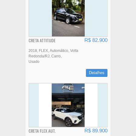
CRETA ATTITUDE
R$ 82.900
2018
FLEX
Automático
Volta
Redonda/RJ
Carro
Usado
Detalhes
CRETA FLEX AUT.
R$ 89.900