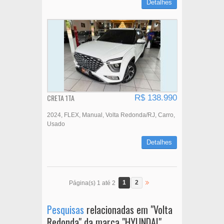
Detalhes
CRETA 1TA
R$ 138.990
2024
FLEX
Manual
Volta Redonda/RJ
Carro
Usado
Detalhes
1
2
Página(s) 1 até 2
Pesquisas
relacionadas em "Volta
Redonda" da marca "HYUNDAI"