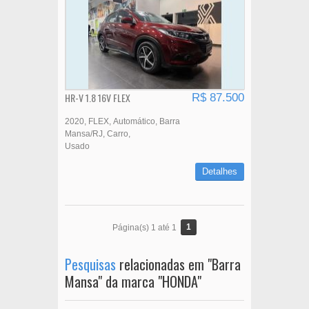
HR-V 1.8 16V FLEX
R$ 87.500
2020
FLEX
Automático
Barra
Mansa/RJ
Carro
Usado
Detalhes
1
Página(s) 1 até 1
Pesquisas
relacionadas em "Barra
Mansa" da marca "HONDA"