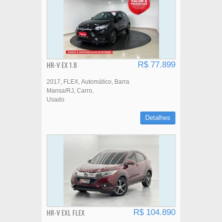
HR-V EX 1.8
R$ 77.899
2017
FLEX
Automático
Barra
Mansa/RJ
Carro
Usado
Detalhes
HR-V EXL FLEX
R$ 104.890