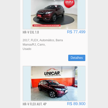
HR-V EXL 1.8
R$ 77.499
2017
FLEX
Automático
Barra
Mansa/RJ
Carro
Usado
Detalhes
HR-V FLEX AUT. 4P
R$ 89.900