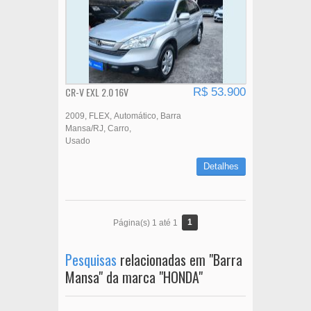
CR-V EXL 2.0 16V
R$ 53.900
2009
FLEX
Automático
Barra
Mansa/RJ
Carro
Usado
Detalhes
1
Página(s) 1 até 1
Pesquisas
relacionadas em "Barra
Mansa" da marca "HONDA"