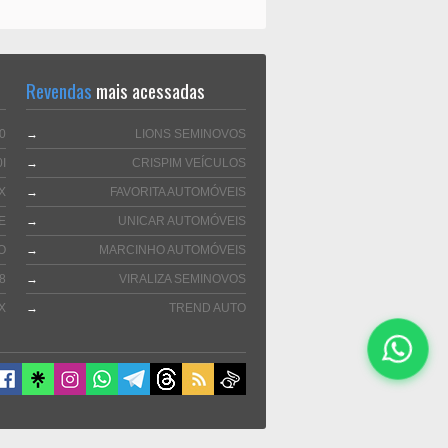
Revendas
mais acessadas
0
→
LIONS SEMINOVOS
I
→
CRISPIM VEÍCULOS
X
→
FAVORITA AUTOMÓVEIS
E
→
UNICAR AUTOMÓVEIS
O
→
MARCINHO AUTOMÓVEIS
8
→
VIRALIZA SEMINOVOS
X
→
TREND AUTO