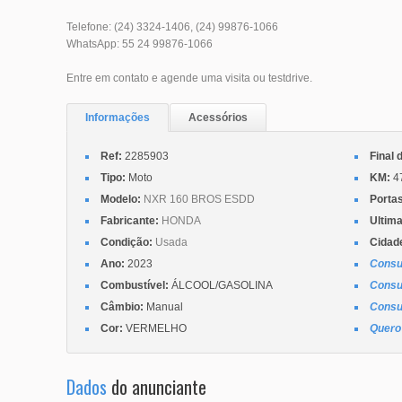
Telefone: (24) 3324-1406, (24) 99876-1066
WhatsApp: 55 24 99876-1066
Entre em contato e agende uma visita ou testdrive.
Informações
Acessórios
Ref:
2285903
Final 
Tipo:
Moto
KM:
4
Modelo:
NXR 160 BROS ESDD
Portas
Fabricante:
HONDA
Ultima
Condição:
Usada
Cidad
Ano:
2023
Consu
Combustível:
ÁLCOOL/GASOLINA
Consu
Câmbio:
Manual
Consu
Cor:
VERMELHO
Quero 
Dados
do anunciante