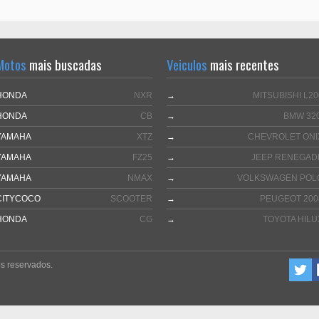
Motos
mais buscadas
Veiculos
mais recentes
HONDA
NXR
→
MITSUBISHI L20
HONDA
CB
→
BMW 320
YAMAHA
XTZ
→
CHEVROLET ONI
YAMAHA
FZ25
→
JEEP RENEGAD
YAMAHA
NMAX
→
VOLKSWAGEN POL
CITYCOCO
SCOOTER
→
PEUGEOT 200
HONDA
CG
→
TOYOTA HILU
s reservados.