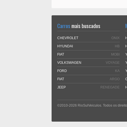
Carros
mais buscados
CHEVROLET
ONIX
HYUNDAI
HB
FIAT
MOBI
VOLKSWAGEN
VOYAGE
FORD
KA
FIAT
ARGO
JEEP
RENEGADE
©2010-2026 RioSulVeiculos. Todos os direito