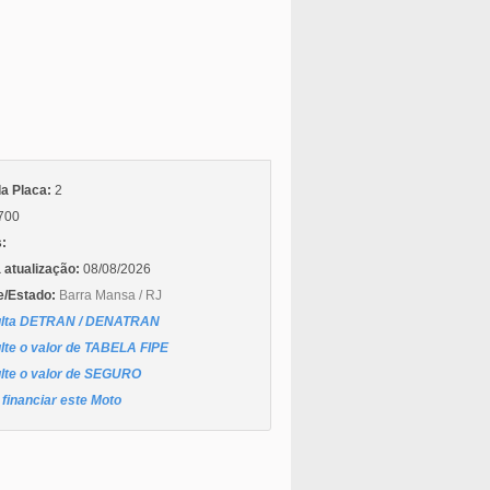
da Placa:
2
700
:
 atualização:
08/08/2026
e/Estado:
Barra Mansa / RJ
lta DETRAN / DENATRAN
lte o valor de TABELA FIPE
lte o valor de SEGURO
financiar este Moto