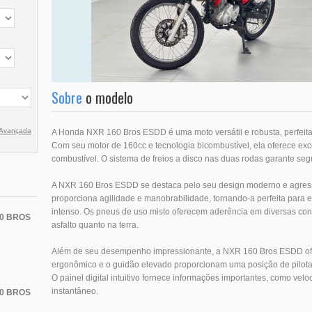
Sobre
o modelo
 Avançada
A Honda NXR 160 Bros ESDD é uma moto versátil e robusta, perfeita 
Com seu motor de 160cc e tecnologia bicombustível, ela oferece 
combustível. O sistema de freios a disco nas duas rodas garante seg
A NXR 160 Bros ESDD se destaca pelo seu design moderno e agress
proporciona agilidade e manobrabilidade, tornando-a perfeita para e
intenso. Os pneus de uso misto oferecem aderência em diversas cond
0 BROS
asfalto quanto na terra.
Além de seu desempenho impressionante, a NXR 160 Bros ESDD ofer
ergonômico e o guidão elevado proporcionam uma posição de pilot
O painel digital intuitivo fornece informações importantes, como vel
instantâneo.
0 BROS