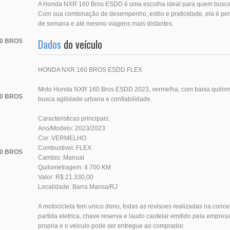
A Honda NXR 160 Bros ESDD é uma escolha ideal para quem busca u
Com sua combinação de desempenho, estilo e praticidade, ela é perfe
de semana e até mesmo viagens mais distantes.
Dados
do veículo
0 BROS
HONDA NXR 160 BROS ESDD FLEX
Moto Honda NXR 160 Bros ESDD 2023, vermelha, com baixa quilom
0 BROS
busca agilidade urbana e confiabilidade.
Caracteristicas principais:
Ano/Modelo: 2023/2023
Cor: VERMELHO
Combustivel: FLEX
0 BROS
Cambio: Manual
Quilometragem: 4.700 KM
Valor: R$ 21.330,00
Localidade: Barra Mansa/RJ
A motocicleta tem unico dono, todas as revisoes realizadas na concess
partida eletrica, chave reserva e laudo cautelar emitido pela empresa
propria e o veiculo pode ser entregue ao comprador.