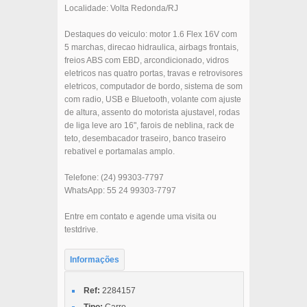
Localidade: Volta Redonda/RJ
Destaques do veiculo: motor 1.6 Flex 16V com
5 marchas, direcao hidraulica, airbags frontais,
freios ABS com EBD, arcondicionado, vidros
eletricos nas quatro portas, travas e retrovisores
eletricos, computador de bordo, sistema de som
com radio, USB e Bluetooth, volante com ajuste
de altura, assento do motorista ajustavel, rodas
de liga leve aro 16", farois de neblina, rack de
teto, desembacador traseiro, banco traseiro
rebativel e portamalas amplo.
Telefone: (24) 99303-7797
WhatsApp: 55 24 99303-7797
Entre em contato e agende uma visita ou
testdrive.
Informações
Ref:
2284157
Tipo:
Carro