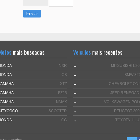
Enviar
Motos
mais buscadas
Veiculos
mais recentes
HONDA
NXR
→
MITSUBISHI L20
HONDA
CB
→
BMW 320
YAMAHA
XTZ
→
CHEVROLET ONI
YAMAHA
FZ25
→
JEEP RENEGAD
YAMAHA
NMAX
→
VOLKSWAGEN POL
CITYCOCO
SCOOTER
→
PEUGEOT 200
HONDA
CG
→
TOYOTA HILU