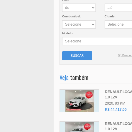
Combustível:
Cidade:
Modelo:
BUSCAR
[+] Busca
Veja
também
RENAULT LOGA
1.0 12V
2020, 83 KM
R$ 44.417,00
RENAULT LOGA
1.0 12V