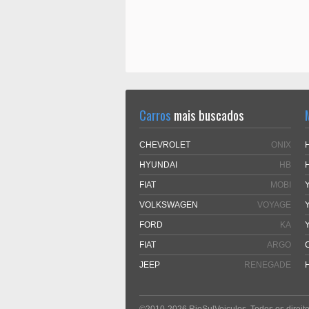
Carros
mais buscados
CHEVROLET
ONIX
HYUNDAI
HB
FIAT
MOBI
VOLKSWAGEN
VOYAGE
FORD
KA
FIAT
ARGO
JEEP
RENEGADE