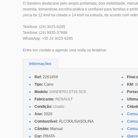
O Sandero destacase pelo amplo portamala, boa visibilidade, manute
revenda, tornandose escolha pratica e confiavel para familias e pr
cerca de 12 km/l na cidade e 14 km/l na estrada, de acordo com ref
Telefone: (24) 3025-6285
Telefone: (24) 9930-37686
WhatsApp: +55 24 3025-6285
Entre em contato e agende uma visita ou testdrive.
Informações
Ref:
2261659
Final 
Tipo:
Carro
KM:
1
Modelo:
SANDERO ST16 SCE
Porta
Fabricante:
RENAULT
Ultima
Condição:
Usado
Cidad
Ano:
2020
Consu
Combustível:
ÁLCOOL/GASOLINA
Consu
Câmbio:
Manual
Consu
Cor:
PRATA
Quero 