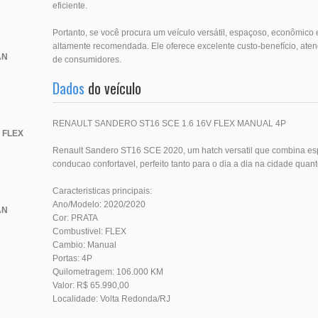
eficiente.
Portanto, se você procura um veículo versátil, espaçoso, econômico
altamente recomendada. Ele oferece excelente custo-benefício, a
AN
de consumidores.
Dados
do veículo
RENAULT SANDERO ST16 SCE 1.6 16V FLEX MANUAL 4P
 FLEX
Renault Sandero ST16 SCE 2020, um hatch versatil que combina espa
conducao confortavel, perfeito tanto para o dia a dia na cidade quan
Caracteristicas principais:
Ano/Modelo: 2020/2020
AN
Cor: PRATA
Combustivel: FLEX
Cambio: Manual
Portas: 4P
Quilometragem: 106.000 KM
Valor: R$ 65.990,00
Localidade: Volta Redonda/RJ