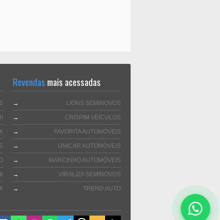
Revendas
mais acessadas
0
→
LIONS SEMINOVOS
I
→
CRISPIM VEÍCULOS
X
→
FAVORITA AUTOMÓVEIS
E
→
UNICAR AUTOMÓVEIS
O
→
MARCINHO AUTOMÓVEIS
8
→
VIRALIZA SEMINOVOS
X
→
TREND AUTO