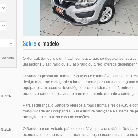
Sobre
o modelo
 Avançada
O Renault Sandero é um hatch compacto que se destaca por sua vers
um motor 1.0 aspirado ou 1.6 aspirado ou turbo, oferece desempenh
O Sandero possui um interior espaçoso e confortável, com amplo e
design moderno e elegante o torna atraente para uma ampla gama d
equipado com recursos tecnológicos como sistema de infoentretenim
proporcionando conectividade e entretenimento durante a condução
N ZEN
Para segurança, o Sandero oferece airbags frontais, freios ABS e con
tranquilidade dos ocupantes. Sua estrutura reforçada e sistema de p
proteção adicional em caso de colisões.
O Sandero é um veículo prático e confiável para uso diário. Seu ba
N ZEN
economia de combustível o tornam uma opção econômica para moto