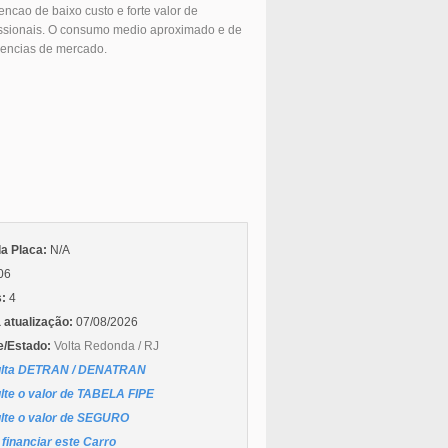
ncao de baixo custo e forte valor de
ofissionais. O consumo medio aproximado e de
erencias de mercado.
da Placa:
N/A
06
s:
4
 atualização:
07/08/2026
e/Estado:
Volta Redonda / RJ
lta DETRAN / DENATRAN
lte o valor de TABELA FIPE
lte o valor de SEGURO
financiar este Carro