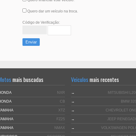
Quero dar um veículo na troca.
Código de Verificação:
Enviar
Motos
mais buscadas
Veiculos
mais recentes
HONDA
NXR
→
MITSUBISHI L20
HONDA
CB
→
BMW 320
YAMAHA
XTZ
→
CHEVROLET ONI
YAMAHA
FZ25
→
JEEP RENEGAD
YAMAHA
NMAX
→
VOLKSWAGEN POL