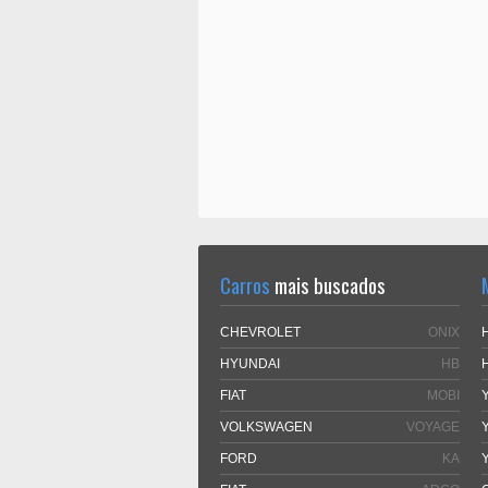
Carros
mais buscados
CHEVROLET
ONIX
HYUNDAI
HB
FIAT
MOBI
VOLKSWAGEN
VOYAGE
FORD
KA