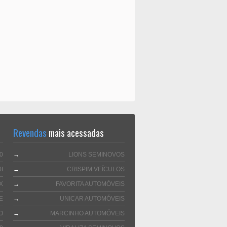
Revendas
mais acessadas
0
→
LIONS SEMINOVOS
I
→
CRISPIM VEÍCULOS
X
→
FAVORITA AUTOMÓVEIS
E
→
UNICAR AUTOMÓVEIS
O
→
MARCINHO AUTOMÓVEIS