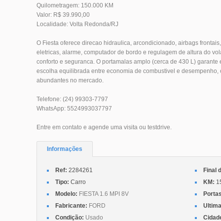
Quilometragem: 150.000 KM
Valor: R$ 39.990,00
Localidade: Volta Redonda/RJ
O Fiesta oferece direcao hidraulica, arcondicionado, airbags frontais, 
eletricas, alarme, computador de bordo e regulagem de altura do vol
conforto e seguranca. O portamalas amplo (cerca de 430 L) garant
escolha equilibrada entre economia de combustivel e desempenho,
abundantes no mercado.
Telefone: (24) 99303-7797
WhatsApp: 5524993037797
Entre em contato e agende uma visita ou testdrive.
Informações
Ref:
2284261
Final 
Tipo:
Carro
KM:
1
Modelo:
FIESTA 1.6 MPI 8V
Porta
Fabricante:
FORD
Ultima
Condição:
Usado
Cidad