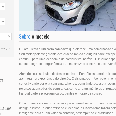
Sobre
o modelo
 Avançada
O Ford Fiesta é um carro compacto que oferece uma combinação exce
Seu motor potente garante aceleração rápida e dirigibilidade excep
contribui para uma economia de combustível notável. O interior espa
cabine elegante e ergonômica que maximiza o conforto e a conveniê
Além de seus atributos de desempenho, o Ford Fiesta também é eq
aprimoram a experiência de direção. O sistema de infoentreteniment
RT
conectividade perfeita com smartphones, permitindo acesso a recur
recursos avançados de segurança, como airbags múltiplos e frenag
tranquilidade e protegem os ocupantes em caso de colisão.
O Ford Fiesta é a escolha perfeita para quem busca um carro compa
design estiloso, interior refinado e tecnologias inovadoras fazem del
1.5 16V
inteligente para quem valoriza conforto, desempenho e praticidade.
M