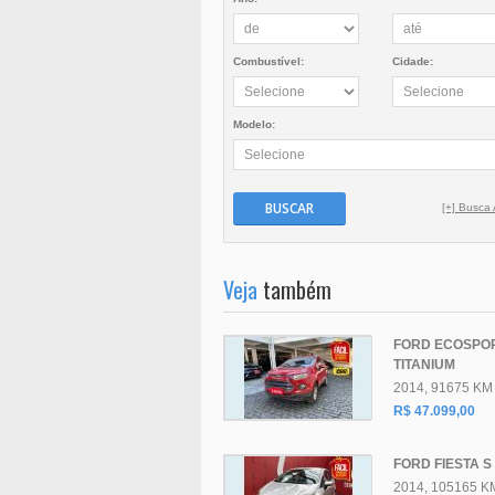
Combustível:
Cidade:
Modelo:
BUSCAR
[+] Busca
Veja
também
FORD ECOSPO
TITANIUM
2014, 91675 KM
R$ 47.099,00
FORD FIESTA S 
2014, 105165 K