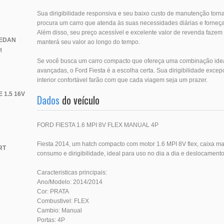
Sua dirigibilidade responsiva e seu baixo custo de manutenção to
procura um carro que atenda às suas necessidades diárias e forneç
Além disso, seu preço acessível e excelente valor de revenda fazem 
SEDAN
manterá seu valor ao longo do tempo.
M
Se você busca um carro compacto que ofereça uma combinação idea
avançadas, o Ford Fiesta é a escolha certa. Sua dirigibilidade excepc
interior confortável farão com que cada viagem seja um prazer.
 1.5 16V
Dados
do veículo
FORD FIESTA 1.6 MPI 8V FLEX MANUAL 4P
Fiesta 2014, um hatch compacto com motor 1.6 MPI 8V flex, caixa m
RT
consumo e dirigibilidade, ideal para uso no dia a dia e deslocament
Caracteristicas principais:
Ano/Modelo: 2014/2014
Cor: PRATA
Combustivel: FLEX
Cambio: Manual
Portas: 4P