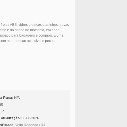
freios ABS, vidros eletricos dianteiros, travas
ante e do banco do motorista, trazendo
e espaco para bagagens e compras. E uma
 com manutencao acessivel e pecas
da Placa:
N/A
50
s:
4
 atualização:
08/08/2026
e/Estado:
Volta Redonda / RJ