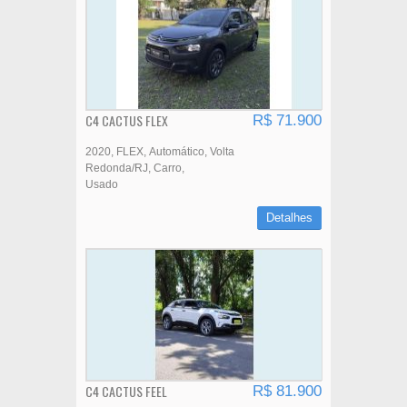
C4 CACTUS FLEX
R$ 71.900
2020
FLEX
Automático
Volta
Redonda/RJ
Carro
Usado
Detalhes
C4 CACTUS FEEL
R$ 81.900