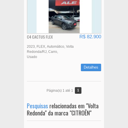
C4 CACTUS FLEX
R$ 82.900
2023
FLEX
Automático
Volta
Redonda/RJ
Carro
Usado
Detalhes
1
Página(s) 1 até 1
Pesquisas
relacionadas em "Volta
Redonda" da marca "CITROËN"