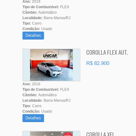
Ano:
2019
Tipo de Combustivel:
FLEX
Câmbio:
Automático
Localidade:
Barra Mansa/RJ
Tipo:
Carro
Condição:
Usado
Detalhes
COROLLA FLEX AUT.
R$ 82.900
Ano:
2016
Tipo de Combustivel:
FLEX
Câmbio:
Automático
Localidade:
Barra Mansa/RJ
Tipo:
Carro
Condição:
Usado
Detalhes
COROLLA XEI