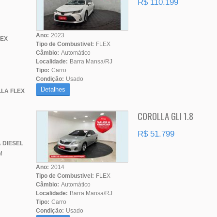
R$ 110.199
Ano:
2023
LEX
Tipo de Combustivel:
FLEX
Câmbio:
Automático
Localidade:
Barra Mansa/RJ
Tipo:
Carro
Condição:
Usado
Detalhes
LA FLEX
COROLLA GLI 1.8
R$ 51.799
 DIESEL
M
Ano:
2014
Tipo de Combustivel:
FLEX
Câmbio:
Automático
Localidade:
Barra Mansa/RJ
Tipo:
Carro
Condição:
Usado