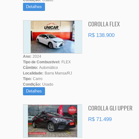
Condição:
Usado
Detalhes
COROLLA FLEX
R$ 138.900
Ano:
2024
Tipo de Combustivel:
FLEX
Câmbio:
Automático
Localidade:
Barra Mansa/RJ
Tipo:
Carro
Condição:
Usado
Detalhes
COROLLA GLI UPPER
R$ 71.499