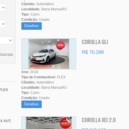
Câmbio:
Automático
Localidade:
Barra Mansa/RJ
Tipo:
Carro
Condição:
Usado
Detalhes
COROLLA GLI
R$ 70.299
 Avançada
Ano:
2018
Tipo de Combustivel:
FLEX
Câmbio:
Automático
Localidade:
Barra Mansa/RJ
FLEX
Tipo:
Carro
Condição:
Usado
Detalhes
COROLLA XEI 2.0
X AUT.