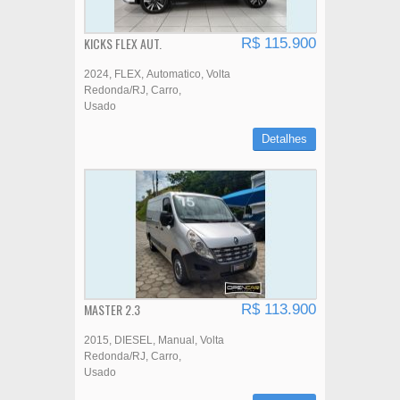
KICKS FLEX AUT.
R$ 115.900
2024
FLEX
Automatico
Volta
Redonda/RJ
Carro
Usado
Detalhes
MASTER 2.3
R$ 113.900
2015
DIESEL
Manual
Volta
Redonda/RJ
Carro
Usado