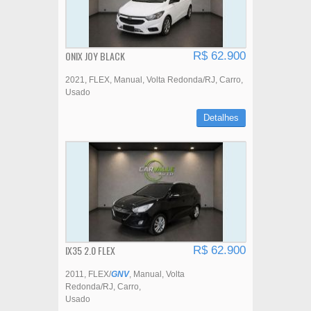
ONIX JOY BLACK
R$ 62.900
2021
FLEX
Manual
Volta Redonda/RJ
Carro
Usado
Detalhes
IX35 2.0 FLEX
R$ 62.900
2011
FLEX/
GNV
Manual
Volta
Redonda/RJ
Carro
Usado