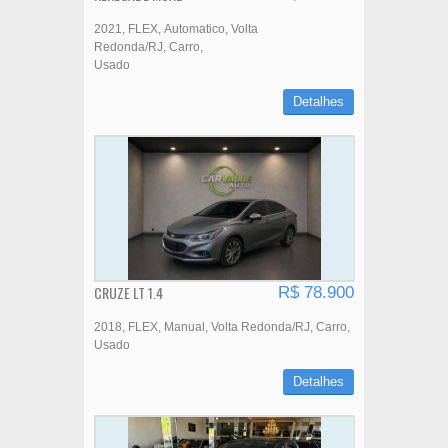
2021
FLEX
Automatico
Volta
Redonda/RJ
Carro
Usado
Detalhes
CRUZE LT 1.4
R$ 78.900
2018
FLEX
Manual
Volta Redonda/RJ
Carro
Usado
Detalhes