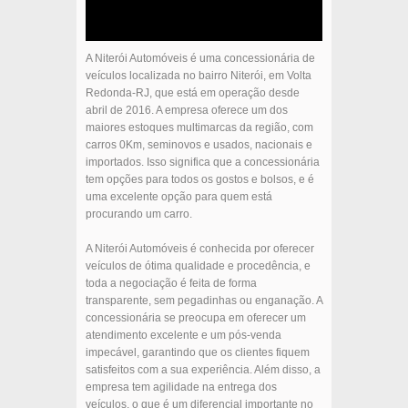
A Niterói Automóveis é uma concessionária de
veículos localizada no bairro Niterói, em Volta
Redonda-RJ, que está em operação desde
abril de 2016. A empresa oferece um dos
maiores estoques multimarcas da região, com
carros 0Km, seminovos e usados, nacionais e
importados. Isso significa que a concessionária
tem opções para todos os gostos e bolsos, e é
uma excelente opção para quem está
procurando um carro.
A Niterói Automóveis é conhecida por oferecer
veículos de ótima qualidade e procedência, e
toda a negociação é feita de forma
transparente, sem pegadinhas ou enganação. A
concessionária se preocupa em oferecer um
atendimento excelente e um pós-venda
impecável, garantindo que os clientes fiquem
satisfeitos com a sua experiência. Além disso, a
empresa tem agilidade na entrega dos
veículos, o que é um diferencial importante no