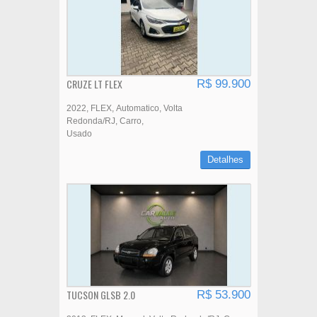
CRUZE LT FLEX
R$ 99.900
2022
FLEX
Automatico
Volta
Redonda/RJ
Carro
Usado
Detalhes
TUCSON GLSB 2.0
R$ 53.900