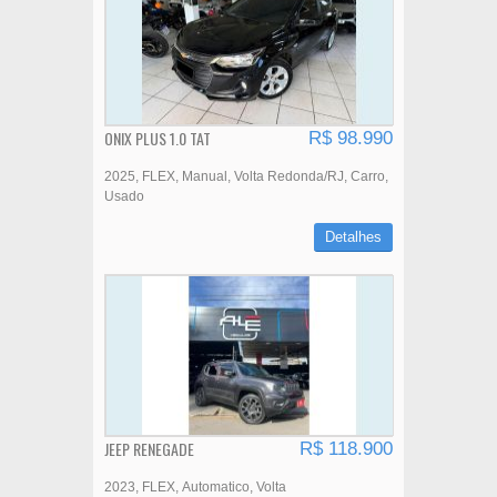
ONIX PLUS 1.0 TAT
R$ 98.990
2025
FLEX
Manual
Volta Redonda/RJ
Carro
Usado
Detalhes
JEEP RENEGADE
R$ 118.900
2023
FLEX
Automatico
Volta