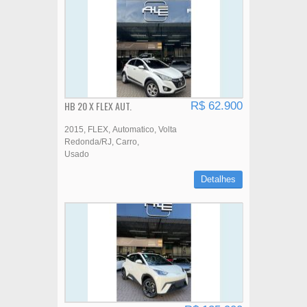
HB 20 X FLEX AUT.
R$ 62.900
2015
FLEX
Automatico
Volta
Redonda/RJ
Carro
Usado
Detalhes