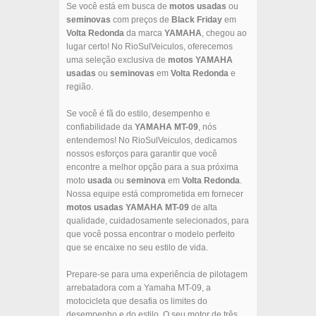
Se você está em busca de
motos usadas
ou
seminovas
com preços de
Black Friday
em
Volta Redonda
da marca
YAMAHA
, chegou ao
lugar certo! No RioSulVeiculos, oferecemos
uma seleção exclusiva de
motos
YAMAHA
usadas
ou
seminovas
em
Volta Redonda
e
região.
Se você é fã do estilo, desempenho e
confiabilidade da
YAMAHA
MT-09
, nós
entendemos! No RioSulVeiculos, dedicamos
nossos esforços para garantir que você
encontre a melhor opção para a sua próxima
moto
usada
ou
seminova
em
Volta Redonda
.
Nossa equipe está comprometida em fornecer
motos usadas
YAMAHA
MT-09
de alta
qualidade, cuidadosamente selecionados, para
que você possa encontrar o modelo perfeito
que se encaixe no seu estilo de vida.
Prepare-se para uma experiência de pilotagem
arrebatadora com a Yamaha MT-09, a
motocicleta que desafia os limites do
desempenho e do estilo. O seu motor de três