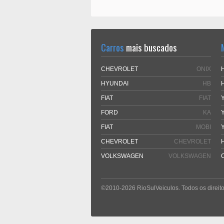
Carros
mais buscados
CHEVROLET
ONIX
HYUNDAI
HB
FIAT
FIAT
FORD
KA
FIAT
MOBI
CHEVROLET
CHEVROLET
VOLKSWAGEN
VOLKSWAGEN
©2010-2026 RioSulVeiculos. Todos os direito