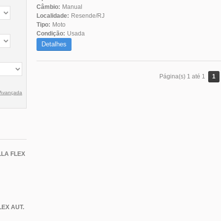
Câmbio:
Manual
Localidade:
Resende/RJ
Tipo:
Moto
Condição:
Usada
Detalhes
1
Página(s) 1 até 1
 Avançada
LA FLEX
EX AUT.