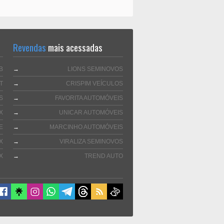
Revendas
mais acessadas
B
→
LIONS SEMINOVOS
T
→
CRISPIM VEÍCULOS
S
→
FAVORITA AUTOMÓVEIS
X
→
UNICAR AUTOMÓVEIS
E
→
MARCINHO AUTOMÓVEIS
X
→
VIRALIZA SEMINOVOS
X
→
TREND AUTO