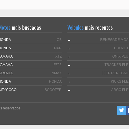
Motos
mais buscadas
Veiculos
mais recentes
HONDA
CB
→
RENEGADE MOA
HONDA
NXR
→
CRUZE L
YAMAHA
XTZ
→
ONIX PLU
YAMAHA
FZ25
→
TRACKER FLE
YAMAHA
NMAX
→
JEEP RENEGAD
HONDA
HONDA
→
KICKS FLE
CITYCOCO
SCOOTER
→
ARGO FLE
s reservados.