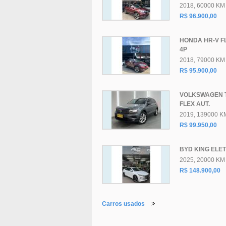
2018, 60000 KM
R$ 96.900,00
HONDA HR-V FL
4P
2018, 79000 KM
R$ 95.900,00
VOLKSWAGEN 
FLEX AUT.
2019, 139000 K
R$ 99.950,00
BYD KING ELET
2025, 20000 KM
R$ 148.900,00
Carros usados