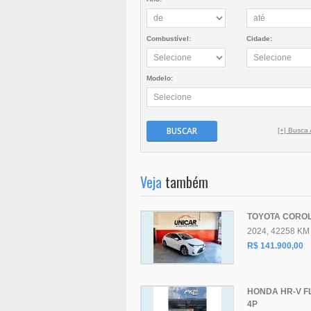
Combustível:
Cidade:
Modelo:
BUSCAR
[+] Busca
Veja
também
TOYOTA COROL
2024, 42258 KM
R$ 141.900,00
HONDA HR-V FL
4P