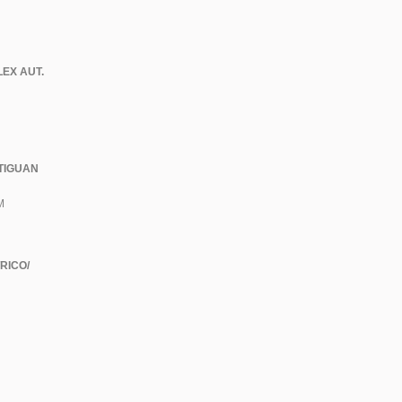
EX AUT.
TIGUAN
M
RICO/