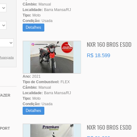
Câmbio:
Manual
Localidade:
Barra Mansa/RJ
Tipo:
Moto
Condição:
Usada
Detalhes
NXR 160 BROS ESDD
R$ 18.599
 Avançada
Ano:
2021
Tipo de Combustivel:
FLEX
Câmbio:
Manual
Localidade:
Barra Mansa/RJ
FAZER
Tipo:
Moto
Condição:
Usada
Detalhes
NXR 160 BROS ESDD
SPORT