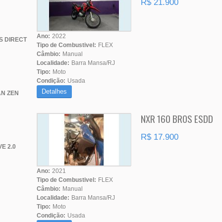
R$ 21.900
Ano:
2022
S DIRECT
Tipo de Combustivel:
FLEX
Câmbio:
Manual
Localidade:
Barra Mansa/RJ
Tipo:
Moto
Condição:
Usada
Detalhes
N ZEN
NXR 160 BROS ESDD
R$ 17.900
E 2.0
Ano:
2021
Tipo de Combustivel:
FLEX
Câmbio:
Manual
Localidade:
Barra Mansa/RJ
Tipo:
Moto
Condição:
Usada