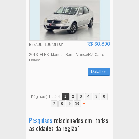
RENAULT LOGAN EXP
R$ 30.890
2013
FLEX
Manual
Barra Mansa/RJ
Carro
Usado
Detalhes
1
2
3
4
5
6
Página(s) 1 até 4
7
8
9
10
Pesquisas
relacionadas em "todas
as cidades da região"