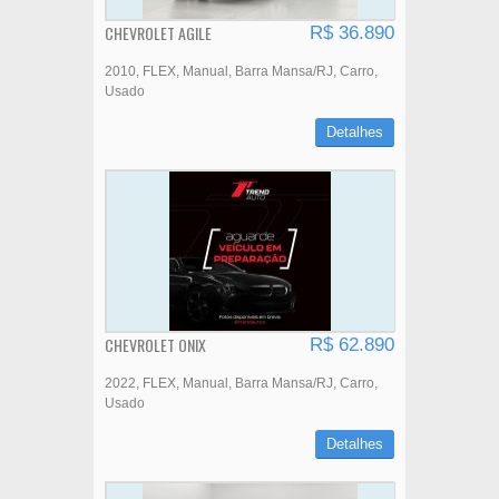
CHEVROLET AGILE
R$ 36.890
2010
FLEX
Manual
Barra Mansa/RJ
Carro
Usado
Detalhes
CHEVROLET ONIX
R$ 62.890
2022
FLEX
Manual
Barra Mansa/RJ
Carro
Usado
Detalhes