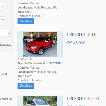
Câmbio:
Manual
Localidade:
Volta Redonda/RJ
Tipo:
Carro
Condição:
Usado
Detalhes
CROSSFOX GII 1.6
R$ 46.990
 Avançada
Ano:
2014
Tipo de Combustivel:
FLEX/
GNV
Câmbio:
Manual
Localidade:
Volta Redonda/RJ
0 10M
Tipo:
Carro
Condição:
Usado
Detalhes
CROSSFOX GII FLEX
IVUS HL