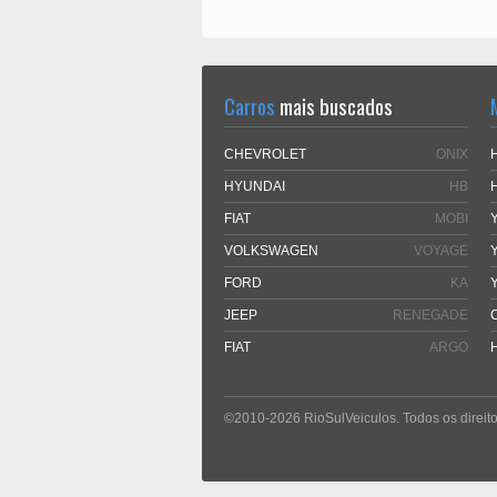
Carros
mais buscados
CHEVROLET
ONIX
HYUNDAI
HB
FIAT
MOBI
VOLKSWAGEN
VOYAGE
FORD
KA
JEEP
RENEGADE
FIAT
ARGO
©2010-2026 RioSulVeiculos. Todos os direito