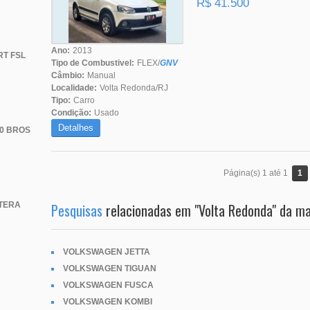
R$ 41.500
Ano:
2013
T FSL
Tipo de Combustivel:
FLEX/
GNV
Câmbio:
Manual
Localidade:
Volta Redonda/RJ
Tipo:
Carro
Condição:
Usado
Detalhes
0 BROS
1
Página(s) 1 até 1
Pesquisas
relacionadas em "Volta Redonda" da 
TERA
VOLKSWAGEN JETTA
VOLKSWAGEN TIGUAN
VOLKSWAGEN FUSCA
VOLKSWAGEN KOMBI