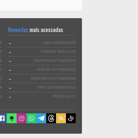
Revendas
mais acessadas
R
→
LIONS SEMINOVOS
A
→
CRISPIM VEÍCULOS
5
→
FAVORITA AUTOMÓVEIS
Y
→
UNICAR AUTOMÓVEIS
O
→
MARCINHO AUTOMÓVEIS
X
→
VIRALIZA SEMINOVOS
S
→
TREND AUTO