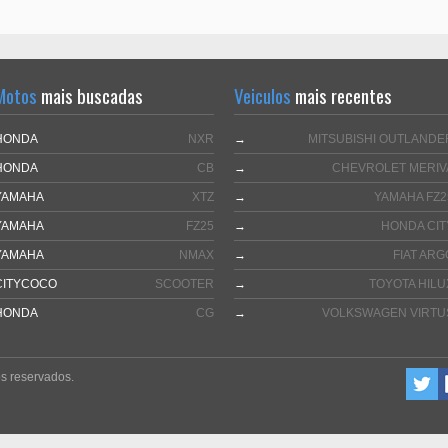
Motos
mais buscadas
Veiculos
mais recentes
HONDA
NXR
→
MITSUBISHI OUTLANDE
HONDA
CB
→
CHEVROLET MERIV
YAMAHA
XTZ
→
YAMAHA FZ2
YAMAHA
FZ25
→
HONDA CIT
YAMAHA
NMAX
→
FIAT ARG
CITYCOCO
SCOOTER
→
TOYOTA HILU
HONDA
CG
→
VOLKSWAGEN VIRTU
s reservados.