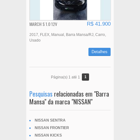
MARCH S 1.0 12V
R$ 41.900
2017
FLEX
Manual
Barra Mansa/RJ
Carro
Usado
Detalhes
1
Página(s) 1 até 1
Pesquisas
relacionadas em "Barra
Mansa" da marca "NISSAN"
NISSAN SENTRA
NISSAN FRONTIER
NISSAN KICKS