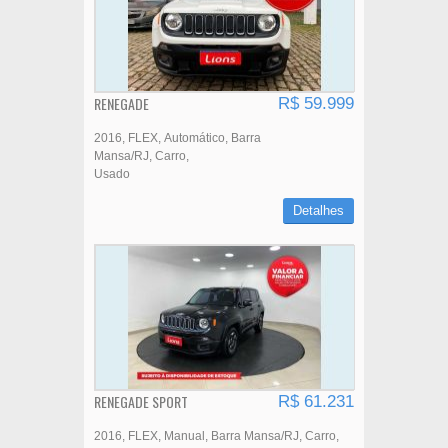
RENEGADE
R$ 59.999
2016
FLEX
Automático
Barra
Mansa/RJ
Carro
Usado
Detalhes
RENEGADE SPORT
R$ 61.231
2016
FLEX
Manual
Barra Mansa/RJ
Carro