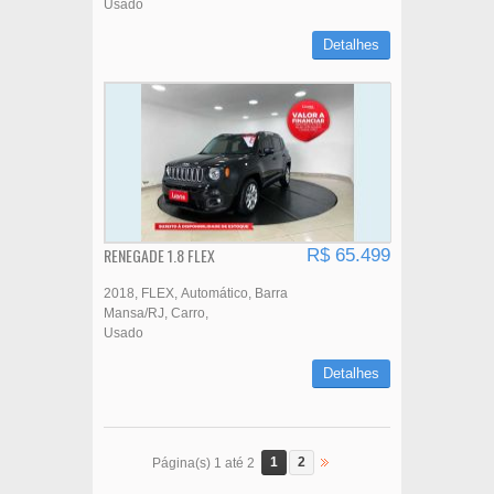
Usado
Detalhes
RENEGADE 1.8 FLEX
R$ 65.499
2018
FLEX
Automático
Barra
Mansa/RJ
Carro
Usado
Detalhes
1
2
Página(s) 1 até 2