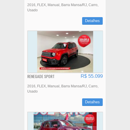
2016
FLEX
Manual
Barra Mansa/RJ
Carro
Usado
Detalhes
RENEGADE SPORT
R$ 55.099
2016
FLEX
Manual
Barra Mansa/RJ
Carro
Usado
Detalhes