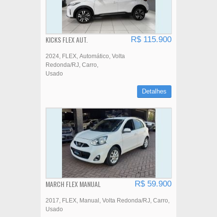
KICKS FLEX AUT.
R$ 115.900
2024
FLEX
Automático
Volta
Redonda/RJ
Carro
Usado
Detalhes
MARCH FLEX MANUAL
R$ 59.900
2017
FLEX
Manual
Volta Redonda/RJ
Carro
Usado