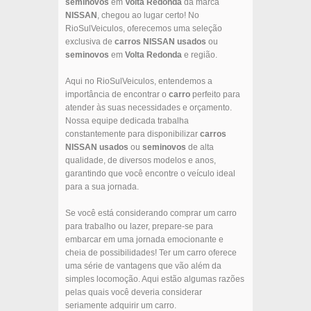
seminovos
em
Volta Redonda
da marca
NISSAN
, chegou ao lugar certo! No
RioSulVeiculos, oferecemos uma seleção
exclusiva de
carros
NISSAN
usados
ou
seminovos
em
Volta Redonda
e região.
Aqui no RioSulVeiculos, entendemos a
importância de encontrar o
carro
perfeito para
atender às suas necessidades e orçamento.
Nossa equipe dedicada trabalha
constantemente para disponibilizar
carros
NISSAN
usados
ou
seminovos
de alta
qualidade, de diversos modelos e anos,
garantindo que você encontre o veículo ideal
para a sua jornada.
Se você está considerando comprar um carro
para trabalho ou lazer, prepare-se para
embarcar em uma jornada emocionante e
cheia de possibilidades! Ter um carro oferece
uma série de vantagens que vão além da
simples locomoção. Aqui estão algumas razões
pelas quais você deveria considerar
seriamente adquirir um carro.