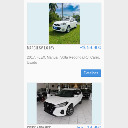
MARCH SV 1.6 16V
R$ 59.900
2017
FLEX
Manual
Volta Redonda/RJ
Carro
Usado
Detalhes
KICKS ADVANCE
R$ 118.990