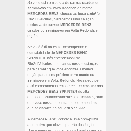
Se você está em busca de
carros usados
ou
seminovos
em
Volta Redonda
da marca
MERCEDES-BENZ
, chegou ao lugar certo! No
RioSulVeiculos, oferecemos uma seleção
exclusiva de
carros
MERCEDES-BENZ
usados
ou
seminovos
em
Volta Redonda
e
região.
Se você é fã do estilo, desempenho e
confiabilidade do
MERCEDES-BENZ
SPRINTER
, nós entendemos! No
RioSulVeiculos, dedicamos nossos esforços
para garantir que você encontre a melhor
opção para o seu próximo carro
usado
ou
seminovo
em
Volta Redonda
. Nossa equipe
está comprometida em fornecer
carros usados
MERCEDES-BENZ
SPRINTER
de alta
qualidade, cuidadosamente selecionados, para
que você possa encontrar o modelo perfeito
que se encaixe no seu estilo de vida.
A Mercedes-Benz Sprinter é uma obra-prima
automotiva que eleva o padrão dos furgões.
Sua aparência imponente, combinada com um