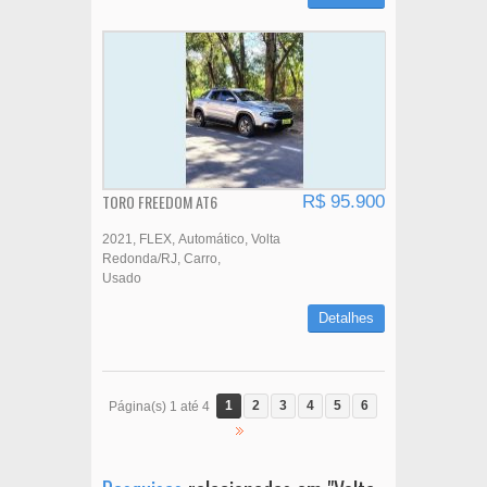
TORO FREEDOM AT6
R$ 95.900
2021
FLEX
Automático
Volta
Redonda/RJ
Carro
Usado
Detalhes
1
2
3
4
5
6
Página(s) 1 até 4