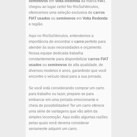
seminovos
em
Volta Redonda
da marca
FIAT
,
chegou ao lugar certo! No RioSulVeiculos,
oferecemos uma seleção exclusiva de
carros
FIAT
usados
ou
seminovos
em
Volta Redonda
e região.
Aqui no RioSulVeiculos, entendemos a
importância de encontrar o
carro
perfeito para
atender às suas necessidades e orçamento.
Nossa equipe dedicada trabalha
constantemente para disponibilizar
carros
FIAT
usados
ou
seminovos
de alta qualidade, de
diversos modelos e anos, garantindo que você
encontre o veículo ideal para a sua jornada.
Se você está considerando comprar um carro
para trabalho ou lazer, prepare-se para
embarcar em uma jornada emocionante e
cheia de possibilidades! Ter um carro oferece
uma série de vantagens que vão além da
simples locomoção. Aqui estão algumas razões
pelas quais você deveria considerar
seriamente adquirir um carro.