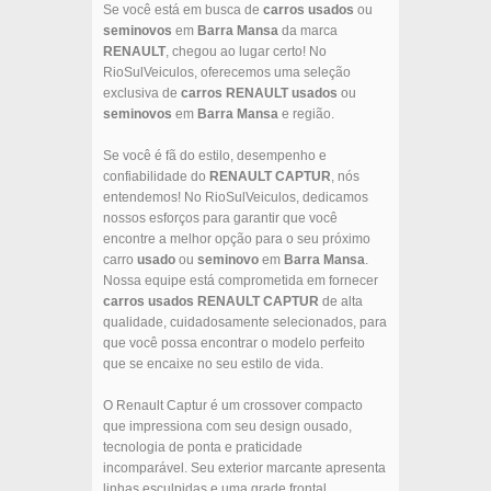
Se você está em busca de
carros usados
ou
seminovos
em
Barra Mansa
da marca
RENAULT
, chegou ao lugar certo! No
RioSulVeiculos, oferecemos uma seleção
exclusiva de
carros
RENAULT
usados
ou
seminovos
em
Barra Mansa
e região.
Se você é fã do estilo, desempenho e
confiabilidade do
RENAULT
CAPTUR
, nós
entendemos! No RioSulVeiculos, dedicamos
nossos esforços para garantir que você
encontre a melhor opção para o seu próximo
carro
usado
ou
seminovo
em
Barra Mansa
.
Nossa equipe está comprometida em fornecer
carros usados
RENAULT
CAPTUR
de alta
qualidade, cuidadosamente selecionados, para
que você possa encontrar o modelo perfeito
que se encaixe no seu estilo de vida.
O Renault Captur é um crossover compacto
que impressiona com seu design ousado,
tecnologia de ponta e praticidade
incomparável. Seu exterior marcante apresenta
linhas esculpidas e uma grade frontal