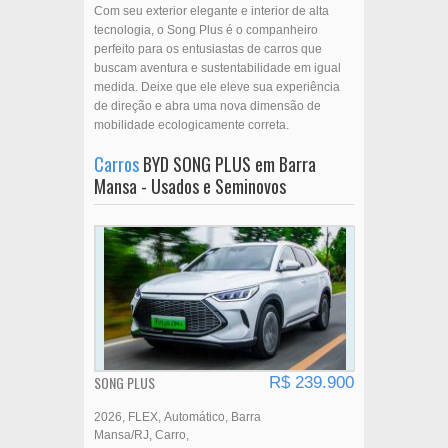
Com seu exterior elegante e interior de alta
tecnologia, o Song Plus é o companheiro
perfeito para os entusiastas de carros que
buscam aventura e sustentabilidade em igual
medida. Deixe que ele eleve sua experiência
de direção e abra uma nova dimensão de
mobilidade ecologicamente correta.
Carros
BYD SONG PLUS em Barra
Mansa - Usados e Seminovos
SONG PLUS
R$ 239.900
2026
FLEX
Automático
Barra
Mansa/RJ
Carro