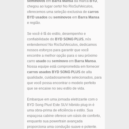
seminovos
em
Barra Mansa
da marca
BYD
,
chegou ao lugar certo! No RioSulVeiculos,
oferecemos uma seleção exclusiva de
carros
BYD
usados
ou
seminovos
em
Barra Mansa
e região.
Se você é fã do estilo, desempenho e
confiabilidade do
BYD
SONG PLUS
, nós
entendemos! No RioSulVeiculos, dedicamos
nossos esforços para garantir que você
encontre a melhor opção para o seu próximo
carro
usado
ou
seminovo
em
Barra Mansa
.
Nossa equipe está comprometida em fornecer
carros usados
BYD
SONG PLUS
de alta
qualidade, cuidadosamente selecionados, para
que você possa encontrar o modelo perfeito
que se encaixe no seu estilo de vida.
Embarque em uma jornada eletrizante com o
BYD Song Plus! Este SUV híbrido plug-in é
uma obra-prima de eficiência e estilo. Sua
espaçosa cabine oferece um oásis de conforto,
enquanto sua powertrain avançada
proporciona uma condução suave e potente.