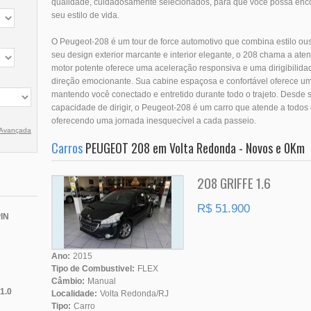
qualidade, cuidadosamente selecionados, para que você possa encon
seu estilo de vida.
O Peugeot-208 é um tour de force automotivo que combina estilo 
seu design exterior marcante e interior elegante, o 208 chama a at
motor potente oferece uma aceleração responsiva e uma dirigibilida
direção emocionante. Sua cabine espaçosa e confortável oferece u
mantendo você conectado e entretido durante todo o trajeto. Desde 
capacidade de dirigir, o Peugeot-208 é um carro que atende a todos
oferecendo uma jornada inesquecível a cada passeio.
 Avançada
Carros
PEUGEOT 208 em Volta Redonda - Novos e 0Km
208 GRIFFE 1.6
R$ 51.900
IN
Ano:
2015
Tipo de Combustivel:
FLEX
Câmbio:
Manual
1.0
Localidade:
Volta Redonda/RJ
Tipo:
Carro