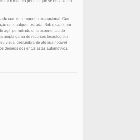
trar o modelo perfeito que se encaixe no
ousado com desempenho excepcional. Com
enção em qualquer estrada. Sob o capô, um
de ágil, permitindo uma experiência de
ma ampla gama de recursos tecnológicos,
seu visual deslumbrante até sua notável
 os desejos dos entusiastas automotivos,