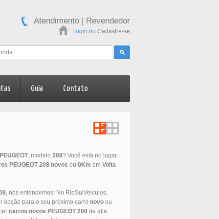
Atendimento
|
Revendedor
Login
ou
Cadastre-se
ntas
Guia
Contato
PEUGEOT
, modelo
208
? Você está no lugar
ros
PEUGEOT
208
novos
ou
0Km
em
Volta
08
, nós entendemos! No RioSulVeiculos,
r opção para o seu próximo carro
novo
ou
ecer
carros novos
PEUGEOT
208
de alta