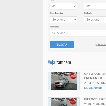
Combustível:
Cidade:
Modelo:
BUSCAR
[+] Busca
Veja
também
CHEVROLET SP
PREMIER 1.8
2023, 71551 KM
R$ 78.399,00
FIAT MOBI LIKE 
2020, 73287 KM