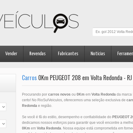
Vender
Revendas
Fabricantes
Notícias
Ferrame
Carros
0Km PEUGEOT 208 em Volta Redonda - RJ
Procurando por
carros novos
ou
0Km
em
Volta Redonda
da marca
certo! No RioSulVeiculos, oferecemos uma seleção exclusiva de
car
Redonda
e região.
Se você é fã do estilo, desempenho e confiabilidade do
PEUGEOT
2
dedicamos nossos esforços para garantir que você encontre a melho
0Km
em
Volta Redonda
. Nossa equipe está comprometida em forn