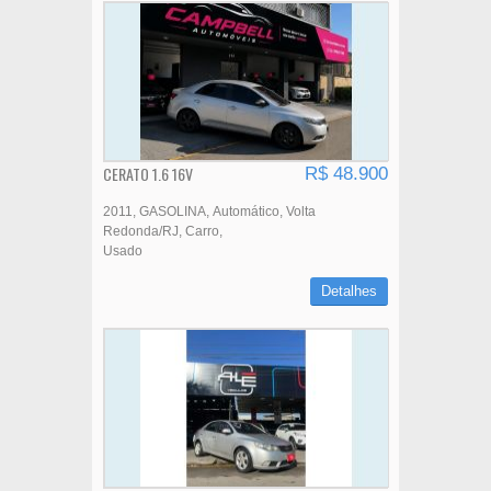
CERATO 1.6 16V
R$ 48.900
2011
GASOLINA
Automático
Volta
Redonda/RJ
Carro
Usado
Detalhes