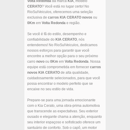
Volta Redonda
da marca
KIA
, modelo
CERATO
? Você está no lugar certo! No
RioSulVeiculos, oferecemos uma seleção
exclusiva de
carros
KIA
CERATO
novos
ou
0Km
em
Volta Redonda
e região.
Se você é fã do estilo, desempenho e
confiabilidade do
KIA
CERATO
, nós
entendemos! No RioSulVeiculos, dedicamos
nossos esforços para garantir que você
encontre a melhor opção para o seu próximo
carro
novo
ou
0Km
em
Volta Redonda
. Nossa
equipe está comprometida em fornecer
carros
novos
KIA
CERATO
de alta qualidade,
cuidadosamente selecionados, para que você
possa encontrar o modelo perfeito que se
encaixe no seu estilo de vida.
Prepare-se para uma jornada emocionante
com o Kia Cerato, uma obra-prima automotiva
que transcende as expectativas. Seu exterior
ousado e elegante chama a atenção, enquanto
seu interior espaçoso e sofisticado oferece um
santuário de conforto. Sob o capô, um motor