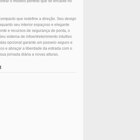
trar o modelo perfeito que se encaixe no
mpacto que redefine a direção. Seu design
enquanto seu interior espaçoso e elegante
ente e recursos de segurança de ponta, o
eu sistema de infoentretenimento intuitivo
odas opcional garante um passeio seguro e
os e abraçar a liberdade da estrada com o
ua jornada diária a novas alturas.
m