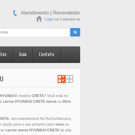
Atendimento
|
Revendedor
Login
ou
Cadastre-se
ntas
Guia
Contato
RJ
HYUNDAI
, modelo
CRETA
? Você está no
de
carros
HYUNDAI
CRETA
novos
ou
0Km
RETA
, nós entendemos! No RioSulVeiculos,
r opção para o seu próximo carro
novo
ou
ecer
carros novos
HYUNDAI
CRETA
de alta