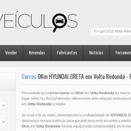
Vender
Revendas
Fabricantes
Notícias
Ferrame
Carros
0Km HYUNDAI CRETA em Volta Redonda - 
Procurando por
carros novos
ou
0Km
em
Volta Redonda
da marca
lugar certo! No RioSulVeiculos, oferecemos uma seleção exclusiva 
em
Volta Redonda
e região.
Se você é fã do estilo, desempenho e confiabilidade do
HYUNDAI
C
dedicamos nossos esforços para garantir que você encontre a melho
0Km
em
Volta Redonda
. Nossa equipe está comprometida em forn