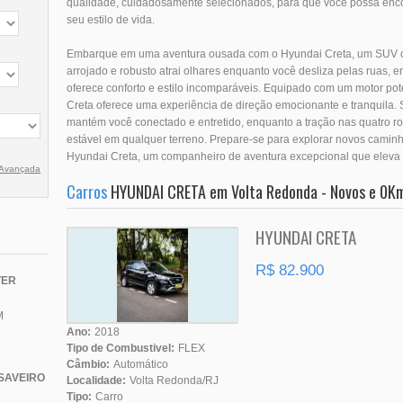
qualidade, cuidadosamente selecionados, para que você possa encon
seu estilo de vida.
Embarque em uma aventura ousada com o Hyundai Creta, um SUV co
arrojado e robusto atrai olhares enquanto você desliza pelas ruas, 
oferece conforto e estilo incomparáveis. Equipado com um motor pot
Creta oferece uma experiência de direção emocionante e tranquila. S
mantém você conectado e entretido, enquanto a tração nas quatro r
estável em qualquer terreno. Prepare-se para explorar novos caminh
Hyundai Creta, um companheiro de aventura excepcional que eleva s
 Avançada
Carros
HYUNDAI CRETA em Volta Redonda - Novos e 0K
HYUNDAI CRETA
R$ 82.900
TER
M
Ano:
2018
Tipo de Combustivel:
FLEX
Câmbio:
Automático
SAVEIRO
Localidade:
Volta Redonda/RJ
Tipo:
Carro