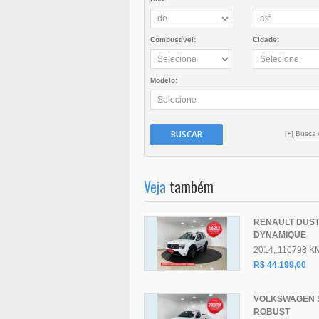
Combustível:
Cidade:
Modelo:
BUSCAR
[+] Busca
Veja
também
RENAULT DUS
DYNAMIQUE
2014, 110798 K
R$ 44.199,00
VOLKSWAGEN 
ROBUST