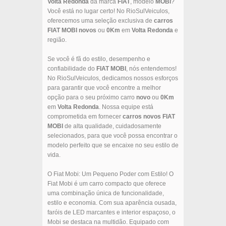
Volta Redonda
da marca
FIAT
, modelo
MOBI
?
Você está no lugar certo! No RioSulVeiculos,
oferecemos uma seleção exclusiva de
carros
FIAT
MOBI
novos
ou
0Km
em
Volta Redonda
e
região.
Se você é fã do estilo, desempenho e
confiabilidade do
FIAT
MOBI
, nós entendemos!
No RioSulVeiculos, dedicamos nossos esforços
para garantir que você encontre a melhor
opção para o seu próximo carro
novo
ou
0Km
em
Volta Redonda
. Nossa equipe está
comprometida em fornecer
carros novos
FIAT
MOBI
de alta qualidade, cuidadosamente
selecionados, para que você possa encontrar o
modelo perfeito que se encaixe no seu estilo de
vida.
O Fiat Mobi: Um Pequeno Poder com Estilo! O
Fiat Mobi é um carro compacto que oferece
uma combinação única de funcionalidade,
estilo e economia. Com sua aparência ousada,
faróis de LED marcantes e interior espaçoso, o
Mobi se destaca na multidão. Equipado com