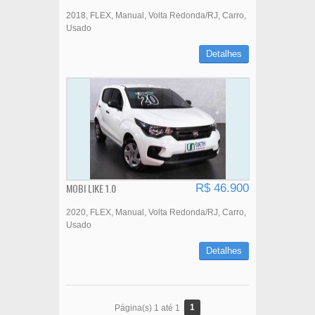
2018
FLEX
Manual
Volta Redonda/RJ
Carro
Usado
Detalhes
MOBI LIKE 1.0
R$ 46.900
2020
FLEX
Manual
Volta Redonda/RJ
Carro
Usado
Detalhes
1
Página(s) 1 até 1