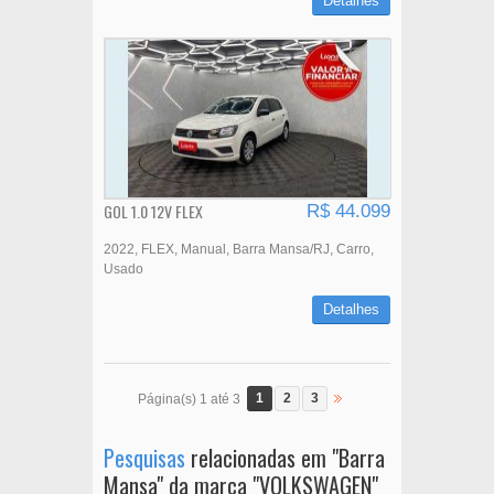
Detalhes
GOL 1.0 12V FLEX
R$ 44.099
2022
FLEX
Manual
Barra Mansa/RJ
Carro
Usado
Detalhes
1
2
3
Página(s) 1 até 3
Pesquisas
relacionadas em "Barra
Mansa" da marca "VOLKSWAGEN"