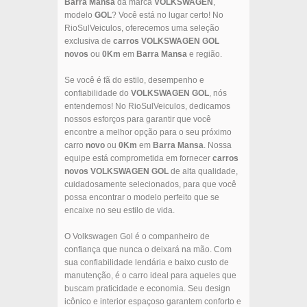
Barra Mansa
da marca
VOLKSWAGEN
,
modelo
GOL
? Você está no lugar certo! No
RioSulVeiculos, oferecemos uma seleção
exclusiva de
carros
VOLKSWAGEN
GOL
novos
ou
0Km
em
Barra Mansa
e região.
Se você é fã do estilo, desempenho e
confiabilidade do
VOLKSWAGEN
GOL
, nós
entendemos! No RioSulVeiculos, dedicamos
nossos esforços para garantir que você
encontre a melhor opção para o seu próximo
carro
novo
ou
0Km
em
Barra Mansa
. Nossa
equipe está comprometida em fornecer
carros
novos
VOLKSWAGEN
GOL
de alta qualidade,
cuidadosamente selecionados, para que você
possa encontrar o modelo perfeito que se
encaixe no seu estilo de vida.
O Volkswagen Gol é o companheiro de
confiança que nunca o deixará na mão. Com
sua confiabilidade lendária e baixo custo de
manutenção, é o carro ideal para aqueles que
buscam praticidade e economia. Seu design
icônico e interior espaçoso garantem conforto e