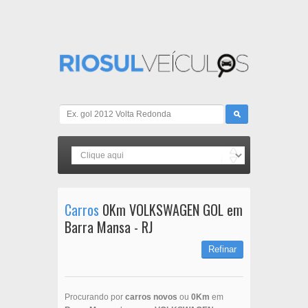
Carros
0Km VOLKSWAGEN GOL em
Barra Mansa - RJ
Refinar
Procurando por
carros novos
ou
0Km
em