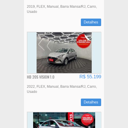
2019
FLEX
Manual
Barra Mansa/RJ
Carro
Usado
Detalhes
HB 20S VISION 1.0
R$ 55.199
2022
FLEX
Manual
Barra Mansa/RJ
Carro
Usado
Detalhes