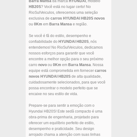
Barra Mansa
da marca
HYUNDAI
, modelo
HB20S
? Você está no lugar certo! No
RioSulVeiculos, oferecemos uma seleção
exclusiva de
carros
HYUNDAI
HB20S
novos
ou
0Km
em
Barra Mansa
e região.
Se você é fã do estilo, desempenho e
confiabilidade do
HYUNDAI
HB20S
, nós
entendemos! No RioSulVeiculos, dedicamos
nossos esforços para garantir que você
encontre a melhor opção para o seu próximo
carro
novo
ou
0Km
em
Barra Mansa
. Nossa
equipe está comprometida em fornecer
carros
novos
HYUNDAI
HB20S
de alta qualidade,
cuidadosamente selecionados, para que você
possa encontrar o modelo perfeito que se
encaixe no seu estilo de vida.
Prepare-se para sentir a emoção com o
Hyundai HB20S! Este sedã compacto é uma
obra-prima de engenharia, projetado para
oferecer um equilíbrio perfeito de estilo,
desempenho e praticidade. Seu design
arrojado chama a atenção com suas linhas