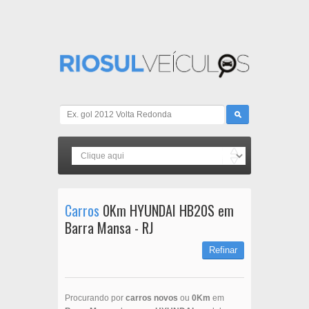
Carros
0Km HYUNDAI HB20S em
Barra Mansa - RJ
Refinar
Procurando por
carros novos
ou
0Km
em