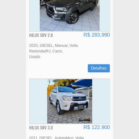
HILUX SRV 2.8
R$ 283.990
2025
DIESEL
Manual
Volta
Redonda/RJ
Carro
Usado
Detalhes
HILUX SRV 3.0
R$ 122.900
2011
DIESEL
Automático
Volta