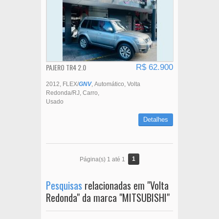
PAJERO TR4 2.0
R$ 62.900
2012
FLEX/
GNV
Automático
Volta
Redonda/RJ
Carro
Usado
Detalhes
1
Página(s) 1 até 1
Pesquisas
relacionadas em "Volta
Redonda" da marca "MITSUBISHI"