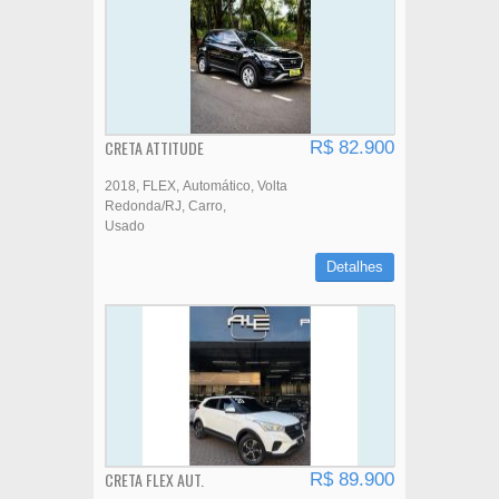
CRETA ATTITUDE
R$ 82.900
2018
FLEX
Automático
Volta
Redonda/RJ
Carro
Usado
Detalhes
CRETA FLEX AUT.
R$ 89.900