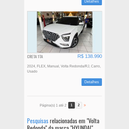
Detalhes
CRETA 1TA
R$ 138.990
2024
FLEX
Manual
Volta Redonda/RJ
Carro
Usado
Detalhes
1
2
Página(s) 1 até 2
Pesquisas
relacionadas em "Volta
Redonda" da marca "HYUNDAI"