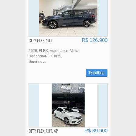
CITY FLEX AUT.
R$ 126.900
2026
FLEX
Automático
Volta
Redonda/RJ
Carro
Semi-novo
Detalhes
CITY FLEX AUT. 4P
R$ 89.900