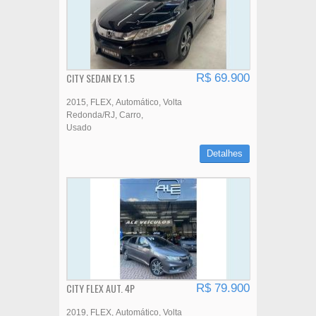
CITY SEDAN EX 1.5
R$ 69.900
2015
FLEX
Automático
Volta
Redonda/RJ
Carro
Usado
Detalhes
CITY FLEX AUT. 4P
R$ 79.900
2019
FLEX
Automático
Volta