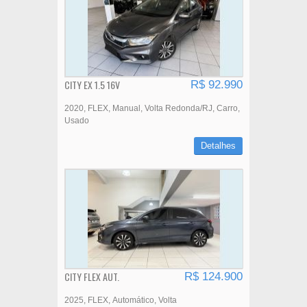
CITY EX 1.5 16V
R$ 92.990
2020
FLEX
Manual
Volta Redonda/RJ
Carro
Usado
Detalhes
CITY FLEX AUT.
R$ 124.900
2025
FLEX
Automático
Volta