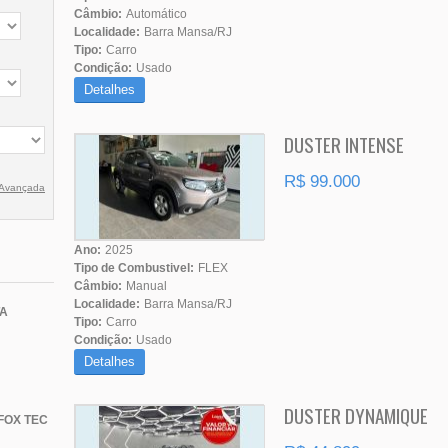
Câmbio:
Automático
Localidade:
Barra Mansa/RJ
Tipo:
Carro
Condição:
Usado
Detalhes
DUSTER INTENSE
R$ 99.000
 Avançada
Ano:
2025
Tipo de Combustivel:
FLEX
Câmbio:
Manual
Localidade:
Barra Mansa/RJ
TA
Tipo:
Carro
Condição:
Usado
Detalhes
DUSTER DYNAMIQUE
FOX TEC