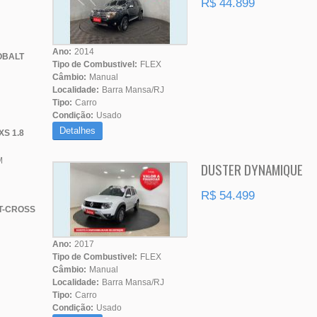
R$ 44.899
Ano:
2014
OBALT
Tipo de Combustivel:
FLEX
Câmbio:
Manual
Localidade:
Barra Mansa/RJ
Tipo:
Carro
Condição:
Usado
Detalhes
XS 1.8
M
DUSTER DYNAMIQUE
R$ 54.499
T-CROSS
Ano:
2017
Tipo de Combustivel:
FLEX
Câmbio:
Manual
Localidade:
Barra Mansa/RJ
Tipo:
Carro
Condição:
Usado