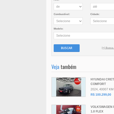
Combustível:
Cidade:
Modelo:
BUSCAR
[+] Busca
Veja
também
HYUNDAI CRE
COMFORT
2024, 40007 KM
R$ 100.299,00
VOLKSWAGEN 
1.0 FLEX