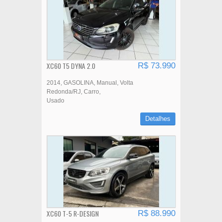
XC60 T5 DYNA 2.0
R$ 73.990
2014
GASOLINA
Manual
Volta
Redonda/RJ
Carro
Usado
Detalhes
XC60 T-5 R-DESIGN
R$ 88.990