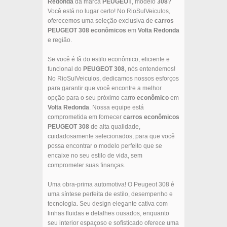
Redonda
da marca
PEUGEOT
, modelo
308
?
Você está no lugar certo! No RioSulVeiculos,
oferecemos uma seleção exclusiva de
carros
PEUGEOT
308
econômicos
em
Volta Redonda
e região.
Se você é fã do estilo econômico, eficiente e
funcional do
PEUGEOT
308
, nós entendemos!
No RioSulVeiculos, dedicamos nossos esforços
para garantir que você encontre a melhor
opção para o seu próximo carro
econômico
em
Volta Redonda
. Nossa equipe está
comprometida em fornecer
carros econômicos
PEUGEOT
308
de alta qualidade,
cuidadosamente selecionados, para que você
possa encontrar o modelo perfeito que se
encaixe no seu estilo de vida, sem
comprometer suas finanças.
Uma obra-prima automotiva! O Peugeot 308 é
uma síntese perfeita de estilo, desempenho e
tecnologia. Seu design elegante cativa com
linhas fluidas e detalhes ousados, enquanto
seu interior espaçoso e sofisticado oferece uma